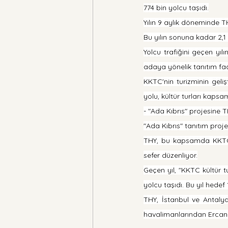
774 bin yolcu taşıdı.
Yılın 9 aylık döneminde T
Bu yılın sonuna kadar 2,1
Yolcu trafiğini geçen yı
adaya yönelik tanıtım faal
KKTC'nin turizminin gel
yolu, kültür turları kapsam
- "Ada Kıbrıs" projesine
"Ada Kıbrıs" tanıtım proj
THY, bu kapsamda KKTC i
sefer düzenliyor.
Geçen yıl, "KKTC kültür t
yolcu taşıdı. Bu yıl hedef 
THY, İstanbul ve Antaly
havalimanlarından Ercan H