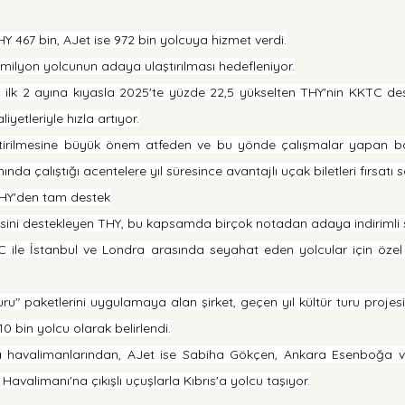
HY 467 bin, AJet ise 972 bin yolcuya hizmet verdi.
 milyon yolcunun adaya ulaştırılması hedefleniyor.
lın ilk 2 ayına kıyasla 2025'te yüzde 22,5 yükselten THY'nin KKTC de
iyetleriyle hızla artıyor.
iştirilmesine büyük önem atfeden ve bu yönde çalışmalar yapan ba
ında çalıştığı acentelere yıl süresince avantajlı uçak biletleri fırsatı s
 THY'den tam destek
esini destekleyen THY, bu kapsamda birçok notadan adaya indirimli s
le İstanbul ve Londra arasında seyahat eden yolcular için özel ü
uru" paketlerini uygulamaya alan şirket, geçen yıl kültür turu proje
10 bin yolcu olarak belirlendi.
a havalimanlarından, AJet ise Sabiha Gökçen, Ankara Esenboğa v
avalimanı'na çıkışlı uçuşlarla Kıbrıs'a yolcu taşıyor.