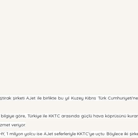
ştirak şirketi AJet ile birlikte bu yıl Kuzey Kıbrıs Türk Cumhuriyeti'n
n bilgiye göre, Türkiye ile KKTC arasında güçlü hava köprüsünü kuran ş
izmet veriyor.
Y, 1 milyon yolcu ise AJet seferleriyle KKTC'ye uçtu. Böylece iki şirk