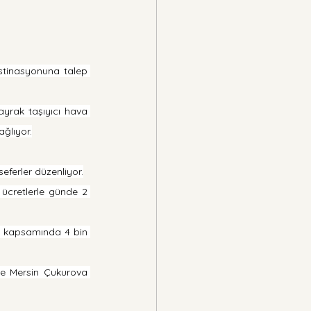
stinasyonuna talep 
yrak taşıyıcı hava 
ağlıyor.
eferler düzenliyor.
cretlerle günde 2 
si kapsamında 4 bin 
e Mersin Çukurova 