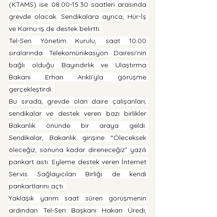
(KTAMS) ise 08.00-15.30 saatleri arasında 
grevde olacak. Sendikalara ayrıca, Hür-İş 
ve Kamu-iş de destek belirtti. 
Tel-Sen Yönetim Kurulu, saat 10.00 
sıralarında Telekomünikasyon Dairesi’nin 
bağlı olduğu Bayındırlık ve Ulaştırma 
Bakanı Erhan Arıklı’yla görüşme 
gerçekleştirdi. 
Bu sırada, grevde olan daire çalışanları, 
sendikalar ve destek veren bazı birlikler 
Bakanlık önünde bir araya geldi. 
Sendikalar, Bakanlık girişine “Öleceksek 
öleceğiz, sonuna kadar direneceğiz” yazılı 
pankart astı. Eyleme destek veren İnternet 
Servis Sağlayıcıları Birliği de kendi 
pankartlarını açtı. 
Yaklaşık yarım saat süren görüşmenin 
ardından Tel-Sen Başkanı Hakan Üredi, 