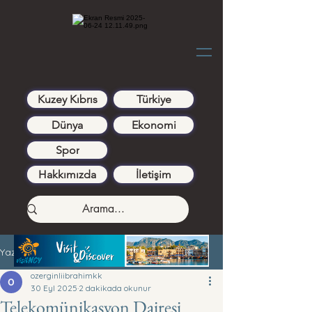
Kuzey Kıbrıs
Türkiye
Dünya
Ekonomi
Spor
Hakkımızda
İletişim
Yazı
ozerginliibrahimkk
30 Eyl 2025
2 dakikada okunur
Telekomünikasyon Dairesi