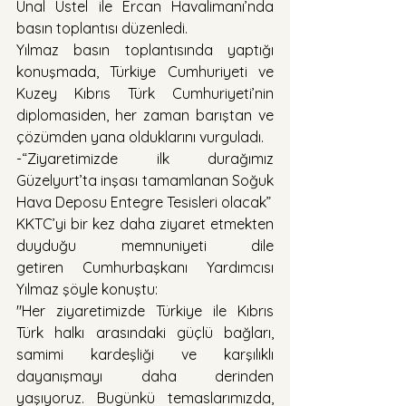
Ünal Üstel ile Ercan Havalimanı’nda 
basın toplantısı düzenledi.
Yılmaz basın toplantısında yaptığı 
konuşmada, Türkiye Cumhuriyeti ve 
Kuzey Kıbrıs Türk Cumhuriyeti’nin 
diplomasiden, her zaman barıştan ve 
çözümden yana olduklarını vurguladı. 
-“Ziyaretimizde ilk durağımız 
Güzelyurt’ta inşası tamamlanan Soğuk 
Hava Deposu Entegre Tesisleri olacak”
KKTC’yi bir kez daha ziyaret etmekten 
duyduğu memnuniyeti dile 
getiren Cumhurbaşkanı Yardımcısı 
Yılmaz şöyle konuştu: 
"Her ziyaretimizde Türkiye ile Kıbrıs 
Türk halkı arasındaki güçlü bağları, 
samimi kardeşliği ve karşılıklı 
dayanışmayı daha derinden 
yaşıyoruz. Bugünkü temaslarımızda, 