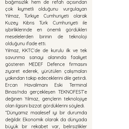
bağımsızlık hem de refah açısından 
çok kıymetli olduğunu vurgulayan 
Yılmaz, Türkiye Cumhuriyeti olarak 
Kuzey Kıbrıs Türk Cumhuriyeti ile 
işbirliklerinde en önemli gördükleri 
meselelerden birinin de teknoloji 
olduğunu ifade etti.
Yılmaz, KKTC’de de kurulu ilk ve tek 
savunma sanayi alanında faaliyet 
gösteren MEDEF Defence firmasını 
ziyaret ederek, yürütülen çalışmaları 
yakından takip edeceklerini dile getirdi.
Ercan Havalimanı Eski Terminal 
Binası'nda gerçekleşen TEKNOFEST’e 
değinen Yılmaz, gençlerin teknolojiye 
olan ilgisini bizzat gördüklerini söyledi.
“Dünyamız maalesef iyi bir durumda 
değildir. Ekonomik olarak da dünyada 
büyük bir rekabet var, belirsizlikler 