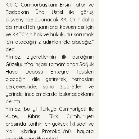
KKTC Cumhurbaşkanı Ersin Tatar ve 
Başbakan Ünal Üstel ile görüş 
alışverişinde bulunacak, KKTC’nin daha 
da müreffeh yarınlara kavuşması için 
ve KKTC’nin hak ve hukukunu korumak 
için atacağımız adımları ele alacağız.” 
dedi.
Yılmaz, ziyaretlerinin ilk durağının 
Güzelyurt’ta inşası tamamlanan Soğuk 
Hava Deposu Entegre Tesisleri 
olacağını dile getirerek, temasları 
çerçevesinde, saha ziyaretleri ve 
yerinde incelemelerde bulunacaklarını 
belirtti.
Yılmaz, bu yıl Türkiye Cumhuriyeti ile 
Kuzey Kıbrıs Türk Cumhuriyeti 
arasında tarihin en yüksek İktisadi ve 
Mali İşbirliği Protokolü'nü hayata 
geçirdiklerini dile getirdi.