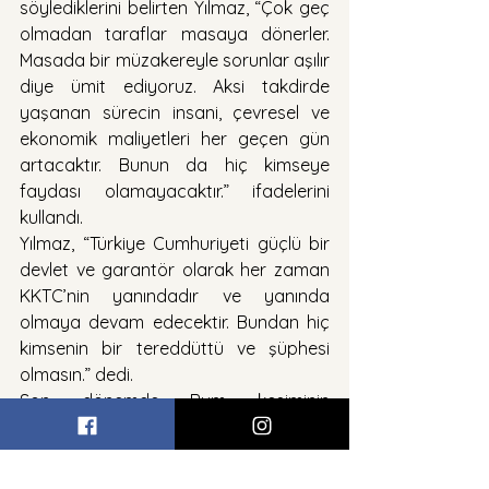
söylediklerini belirten Yılmaz, “Çok geç 
olmadan taraflar masaya dönerler. 
Masada bir müzakereyle sorunlar aşılır 
diye ümit ediyoruz. Aksi takdirde 
yaşanan sürecin insani, çevresel ve 
ekonomik maliyetleri her geçen gün 
artacaktır. Bunun da hiç kimseye 
faydası olamayacaktır.” ifadelerini 
kullandı.
Yılmaz, “Türkiye Cumhuriyeti güçlü bir 
devlet ve garantör olarak her zaman 
KKTC’nin yanındadır ve yanında 
olmaya devam edecektir. Bundan hiç 
kimsenin bir tereddüttü ve şüphesi 
olmasın.” dedi.
Son dönemde Rum kesiminin 
KKTC’deki iş dünyasına yönelik yaptığı 
çalışmaların iyi niyetle bağdaşmadığını 
söyleyen Yılmaz, siyasi sebeplerle 