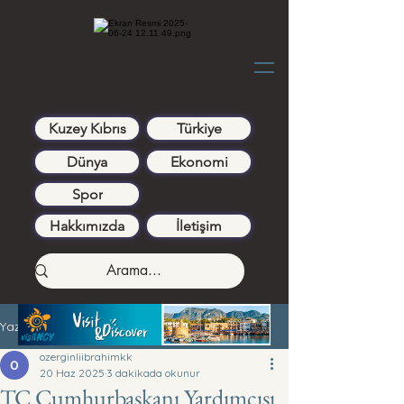
Kuzey Kıbrıs
Türkiye
Dünya
Ekonomi
Spor
Hakkımızda
İletişim
Yazı
ozerginliibrahimkk
20 Haz 2025
3 dakikada okunur
TC Cumhurbaşkanı Yardımcısı