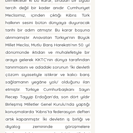
bilmektedir ki bu karar, sıradan bir siyasi 
tercih değil bir kader anıdır. Cumhuriyet 
Meclisimiz, içinden çıktığı Kıbrıs Türk 
halkının sesini bütün dünyaya duyuracak 
tarihi bir adım atmıştır. Bu karar boşuna 
alınmamıştır. Anavatan Türkiye’nin Büyük 
Millet Meclisi, Mutlu Barış Harekatı’nın 50. yıl 
dönümünde iktidarı ve muhalefetiyle bir 
araya gelerek KKTC’nin dünya tarafından 
tanınmasını ve adadaki sorunun 'İki devletli 
çözüm siyasetiyle istikrar ve kalıcı barış 
sağlamanın yegâne yolu' olduğunu ilan 
etmiştir. Türkiye Cumhurbaşkanı Sayın 
Recep Tayyip Erdoğan’da, son dört yıldır 
Birleşmiş Milletler Genel Kurulu’nda yaptığı 
konuşmalarda 'Kıbrıs’ta federasyon defteri 
artık kapanmıştır. İki devletin iş birliği ve 
diyalog zemininde görüşmelere 