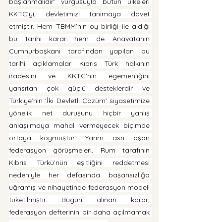
başlanmalıdır' vurgusuyla bütün ülkeleri 
KKTC’yi, devletimizi tanımaya davet 
etmiştir. Hem TBMM’nin oy birliği ile aldığı 
bu tarihi karar hem de Anavatanın 
Cumhurbaşkanı tarafından yapılan bu 
tarihi açıklamalar Kıbrıs Türk halkının 
iradesini ve KKTC’nin egemenliğini 
yansıtan çok güçlü desteklerdir ve 
Türkiye’nin 'İki Devletli Çözüm' siyasetimize 
yönelik net duruşunu hiçbir yanlış 
anlaşılmaya mahal vermeyecek biçimde 
ortaya koymuştur. Yarım asrı aşan 
federasyon görüşmeleri, Rum tarafının 
Kıbrıs Türkü’nün eşitliğini reddetmesi 
nedeniyle her defasında başarısızlığa 
uğramış ve nihayetinde federasyon modeli 
tüketilmiştir. Bugün alınan karar, 
federasyon defterinin bir daha açılmamak 