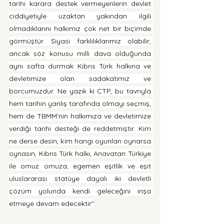
tarihi karara destek vermeyenlerin devlet 
ciddiyetiyle uzaktan yakından ilgili 
olmadıklarını halkımız çok net bir biçimde 
görmüştür. Siyasi farklılıklarımız olabilir, 
ancak söz konusu milli dava olduğunda 
aynı safta durmak Kıbrıs Türk halkına ve 
devletimize olan sadakatimiz ve 
borcumuzdur. Ne yazık ki CTP, bu tavrıyla 
hem tarihin yanlış tarafında olmayı seçmiş, 
hem de TBMM’nin halkımıza ve devletimize 
verdiği tarihi desteği de reddetmiştir. Kim 
ne derse desin, kim hangi oyunları oynarsa 
oynasın, Kıbrıs Türk halkı, Anavatan Türkiye 
ile omuz omuza, egemen eşitlik ve eşit 
uluslararası statüye dayalı iki devletli 
çözüm yolunda kendi geleceğini inşa 
etmeye devam edecektir"