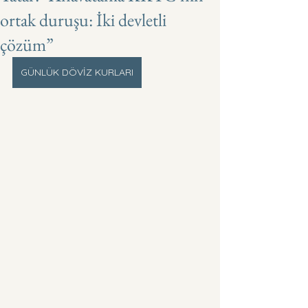
ortak duruşu: İki devletli
çözüm”
GÜNLÜK DÖVİZ KURLARI