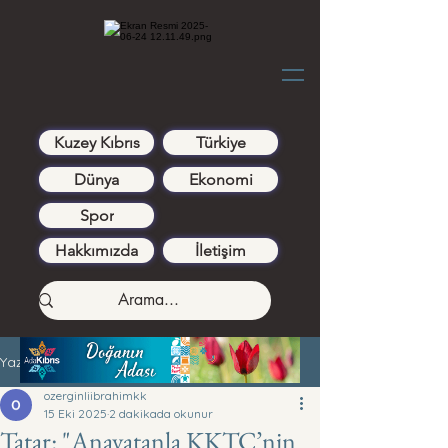
Kuzey Kıbrıs
Türkiye
Dünya
Ekonomi
Spor
Hakkımızda
İletişim
Yazı
ozerginliibrahimkk
15 Eki 2025
2 dakikada okunur
Tatar: "Anavatanla KKTC’nin