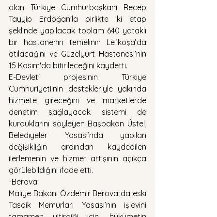
olan Türkiye Cumhurbaşkanı Recep 
Tayyip Erdoğan'la birlikte iki etap 
şeklinde yapılacak toplam 640 yataklı 
bir hastanenin temelinin Lefkoşa’da 
atılacağını ve Güzelyurt Hastanesi’nin 
15 Kasım'da bitirileceğini kaydetti.
E-Devlet' projesinin Türkiye 
Cumhuriyeti’nin destekleriyle yakında 
hizmete gireceğini ve marketlerde 
denetim sağlayacak sistemi de 
kurduklarını söyleyen Başbakan Üstel, 
Belediyeler Yasası’nda yapılan 
değişikliğin ardından kaydedilen 
ilerlemenin ve hizmet artışının açıkça 
görülebildiğini ifade etti.
-Berova
Maliye Bakanı Özdemir Berova da eski 
Tasdik Memurları Yasası’nın işlevini 
tamamen yitirdiği için, hükümetin 