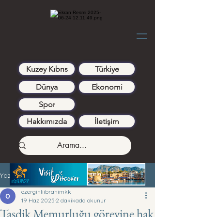
Kuzey Kıbrıs
Türkiye
Dünya
Ekonomi
Spor
Hakkımızda
İletişim
Yazı
ozerginliibrahimkk
19 Haz 2025
2 dakikada okunur
Tasdik Memurluğu görevine hak