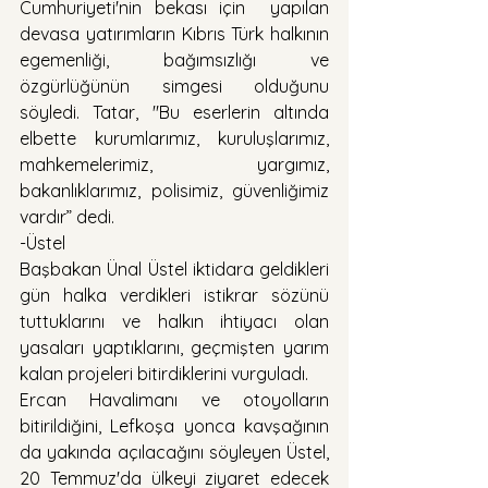
Cumhuriyeti'nin bekası için  yapılan 
devasa yatırımların Kıbrıs Türk halkının 
egemenliği, bağımsızlığı ve 
özgürlüğünün simgesi olduğunu 
söyledi. Tatar, "Bu eserlerin altında 
elbette kurumlarımız, kuruluşlarımız, 
mahkemelerimiz, yargımız, 
bakanlıklarımız, polisimiz, güvenliğimiz 
vardır” dedi.
-Üstel
Başbakan Ünal Üstel iktidara geldikleri 
gün halka verdikleri istikrar sözünü 
tuttuklarını ve halkın ihtiyacı olan 
yasaları yaptıklarını, geçmişten yarım 
kalan projeleri bitirdiklerini vurguladı.
Ercan Havalimanı ve otoyolların 
bitirildiğini, Lefkoşa yonca kavşağının 
da yakında açılacağını söyleyen Üstel, 
20 Temmuz'da ülkeyi ziyaret edecek 