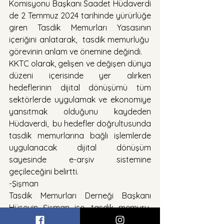
Komisyonu Başkanı Saadet Hüdaverdi 
de 2 Temmuz 2024 tarihinde yürürlüğe 
giren Tasdik Memurları Yasasının 
içeriğini anlatarak,  tasdik memurluğu  
görevinin anlam ve önemine değindi.
KKTC olarak, gelişen ve değişen dünya 
düzeni içerisinde yer alırken 
hedeflerinin dijital dönüşümü tüm 
sektörlerde uygulamak ve ekonomiye 
yansıtmak olduğunu kaydeden 
Hüdaverdi,  bu hedefler doğrultusunda 
tasdik memurlarına bağlı işlemlerde 
uygulanacak dijital dönüşüm 
sayesinde e-arşiv sistemine 
geçileceğini belirtti.
-Şişman
Tasdik Memurları Derneği Başkanı 
Hüseyin Şişman ise, tasdik memuru  
adaylarını tebrik ederek kendilerine 