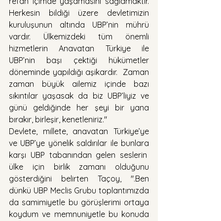
refah içimde yaşamasını sağlamaktır. 
Herkesin bildiği üzere devletimizin 
kuruluşunun altında UBP’nin mührü 
vardır. Ülkemizdeki tüm önemli 
hizmetlerin Anavatan Türkiye ile 
UBP’nin başı çektiği hükümetler 
döneminde yapıldığı aşikardır.  Zaman 
zaman büyük ailemiz içinde bazı 
sıkıntılar yaşasak da biz UBP’liyiz ve 
günü geldiğinde her şeyi bir yana 
bırakır, birleşir, kenetleniriz."  
Devlete, millete, anavatan Türkiye’ye 
ve UBP’ye yönelik saldırılar ile bunlara 
karşı UBP tabanından gelen seslerin  
ülke için birlik zamanı olduğunu 
gösterdiğini belirten Taçoy, ".Ben 
dünkü UBP Meclis Grubu toplantımızda 
da samimiyetle bu görüşlerimi ortaya 
koydum ve memnuniyetle bu konuda 