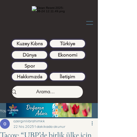
Kuzey Kıbrıs
Türkiye
Dünya
Ekonomi
Spor
Hakkımızda
İletişim
Yazı
ozerginliibrahimkk
22 Nis 2025
1 dakikada okunur
Taçoy: “UBP’de birlik ülke için