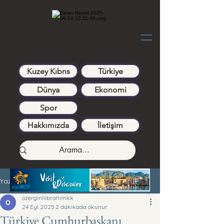
Kuzey Kıbrıs
Türkiye
Dünya
Ekonomi
Spor
Hakkımızda
İletişim
Yazı
ozerginliibrahimkk
24 Eyl 2025
2 dakikada okunur
Türkiye Cumhurbaşkanı