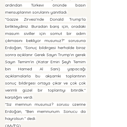
ardından Türkevi önünde basın 
mensuplarının sorularını yanıtladı.
"Gazze Zirvesi'nde Donald Trump'la 
birlikteydiniz. Buradan barış için, oradaki 
masum siviller için somut bir adım 
çıkmasını bekliyor musunuz?" sorusuna 
Erdoğan, "Sonuç bildirgesi herhalde biraz 
sonra açıklanır. Gerek Sayın Trump'ın gerek 
Sayın Temim'in (Katar Emiri Şeyh Temim 
bin Hamed Al Sani) yapacağı 
açıklamalarla bu akşamki toplantının 
sonuç bildirgesi ortaya çıkar ve çok çok 
verimli güzel bir toplantıyı bitirdik." 
karşılığını verdi.
"Siz memnun musunuz? sorusu üzerine 
Erdoğan, "Ben memnunum. Sonucu da 
hayrolsun." dedi.
(AA/FG)