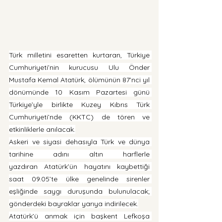
Türk milletini esaretten kurtaran, Türkiye 
Cumhuriyeti’nin kurucusu Ulu Önder 
Mustafa Kemal Atatürk, ölümünün 87’nci yıl 
dönümünde 10 Kasım Pazartesi günü 
Türkiye’yle birlikte Kuzey Kıbrıs Türk 
Cumhuriyeti’nde (KKTC) de tören ve 
etkinliklerle anılacak.
Askeri ve siyasi dehasıyla Türk ve dünya 
tarihine adını altın harflerle 
yazdıran Atatürk’ün hayatını kaybettiği 
saat 09.05’te ülke genelinde sirenler 
eşliğinde saygı duruşunda bulunulacak; 
gönderdeki bayraklar yarıya indirilecek.
Atatürk’ü anmak için başkent Lefkoşa 