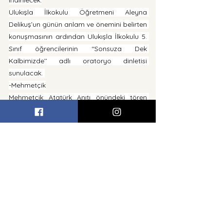
indirilecek.
Ulukışla İlkokulu Öğretmeni Aleyna 
Delikuş’un günün anlam ve önemini belirten 
konuşmasının ardından Ulukışla İlkokulu 5. 
Sınıf öğrencilerinin ‘‘Sonsuza Dek 
Kalbimizde’’ adlı oratoryo dinletisi 
sunulacak. 
-Mehmetçik
Mehmetçik Atatürk Anıtı önündeki tören 
saat 09.00’da başlayacak. Protokol 
sırasına göre Anıta çelenklerin 
konulmasının ardından saygı duruşu ve 
İstiklal Marşı eşliğinde  bayraklar yarıya 
indirilecek.
Günün anlam ve önemini belirten konuşma 
sonrasında tören şiir ve koro dinletisi ile 
tamamlanacak.
-Girne’de Kırış müsabakaları düzenlenecek