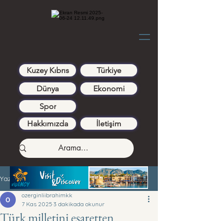
Kuzey Kıbrıs
Türkiye
Dünya
Ekonomi
Spor
Hakkımızda
İletişim
Yazı
ozerginliibrahimkk
7 Kas 2025
3 dakikada okunur
Türk milletini esaretten