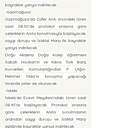
bayraklar yarıya indirilecek.
-Gazimağusa
Gazimağusa’da Zafer Anıtı önündeki tören 
saat 08.50’de protokol sırasına göre 
çelenklerin Anıta konulmasıyla başlayacak, 
saygı duruşu ve İstiklal Marşı ile bayraklar 
yarıya indirilecek.
Doğu Akdeniz Doğa Koleji öğretmeni 
Sabah Houkan’ın ve Kıbrıs Türk Barış 
Kuvvetleri Komutanlığından P. Ütğm. 
Mehmet Yıldız’ın konuşma yapacağı 
törende şiirler de okunacak.
-İskele
İskele’de Ecevit Meydanı’ndaki tören saat 
08.45’te başlayacak. Protokol sırasına 
göre çelenklerin Anıta sunulmasının 
ardından saygı duruşu ve İstiklal Marşı 
eşliğinde bayraklar yarıya indirilecek.