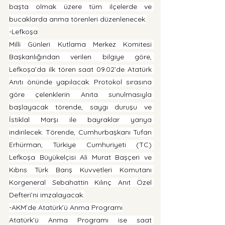
başta olmak üzere tüm ilçelerde ve 
bucaklarda anma törenleri düzenlenecek.
-Lefkoşa
Milli Günleri Kutlama Merkez Komitesi 
Başkanlığından verilen bilgiye göre, 
Lefkoşa’da ilk tören saat 09.02’de Atatürk 
Anıtı önünde yapılacak. Protokol sırasına 
göre çelenklerin Anıta sunulmasıyla 
başlayacak törende, saygı duruşu ve 
İstiklal Marşı ile bayraklar yarıya 
indirilecek. Törende, Cumhurbaşkanı Tufan 
Erhürman, Türkiye Cumhuriyeti (TC) 
Lefkoşa Büyükelçisi Ali Murat Başçeri ve 
Kıbrıs Türk Barış Kuvvetleri Komutanı 
Korgeneral Sebahattin Kılınç Anıt Özel 
Defteri’ni imzalayacak.
-AKM’de Atatürk’ü Anma Programı
Atatürk’ü Anma Programı ise saat 