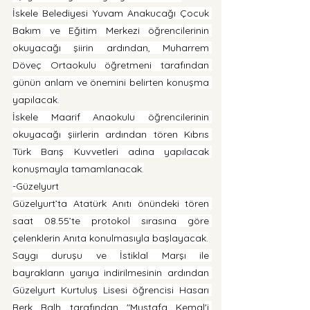
İskele Belediyesi Yuvam Anakucağı Çocuk 
Bakım ve Eğitim Merkezi öğrencilerinin 
okuyacağı şiirin ardından, Muharrem 
Döveç Ortaokulu öğretmeni tarafından 
günün anlam ve önemini belirten konuşma 
yapılacak.
İskele Maarif Anaokulu öğrencilerinin 
okuyacağı şiirlerin ardından tören Kıbrıs 
Türk Barış Kuvvetleri adına yapılacak 
konuşmayla tamamlanacak.
-Güzelyurt
Güzelyurt’ta Atatürk Anıtı önündeki tören 
saat 08.55’te protokol sırasına göre 
çelenklerin Anıta konulmasıyla başlayacak.
Saygı duruşu ve İstiklal Marşı ile 
bayrakların yarıya indirilmesinin ardından 
Güzelyurt Kurtuluş Lisesi öğrencisi Hasarı 
Berk Balh tarafından "Mustafa Kemal'i 