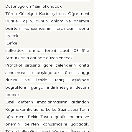
Düşünüyorum" şiiri okunacak.
Tören, Güzelyurt Kurtuluş Lisesi Öğretmeni 
Düriye Taş'ın, günün anlam ve önemini 
belirten konuşmasının ardından sona 
erecek.
-Lefke
Lefke’deki anma töreni saat 08.45’te 
Atatürk Anıtı önünde düzenlenecek.
Protokol sırasına göre çelenklerin anıta 
sunulması ile başlayacak tören, saygı 
duruşu ve İstiklal Marşı eşliğinde 
bayrakların yarıya indirilmesiyle devam 
edecek.
Özel defterin imzalanmasının ardından 
Kaymakamlık adına Lefke Gazi Lisesi Tarih 
öğretmeni Bekir Tosun günün anlam ve 
önemini belirten konuşmasını yapacak. 
Tören Lefke Gazi Lisesi öğrencisi İlhamcan 