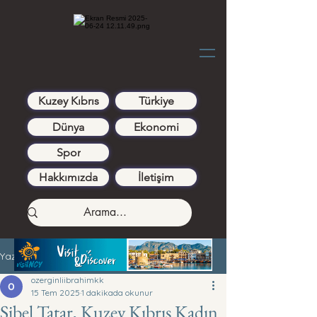
Kuzey Kıbrıs
Türkiye
Dünya
Ekonomi
Spor
Hakkımızda
İletişim
Yazı
ozerginliibrahimkk
15 Tem 2025
1 dakikada okunur
Sibel Tatar, Kuzey Kıbrıs Kadın