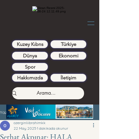
Kuzey Kıbrıs
Türkiye
Dünya
Ekonomi
Spor
Hakkımızda
İletişim
Yazı
ozerginliibrahimkk
22 May 2025
1 dakikada okunur
Serhat Akpınar: HALA