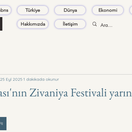
brıs
Türkiye
Dünya
Ekonomi
Hakkımızda
İletişim
25 Eyl 2025
1 dakikada okunur
sı'nın Zivaniya Festivali yar
RI