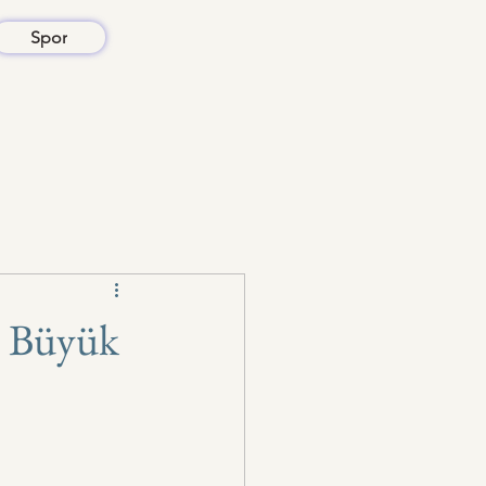
Spor
ın Büyük