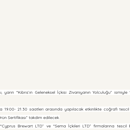
 yarın “Kıbrıs’ın Geleneksel İçkisi Zivaniyanın Yolculuğu” ismiyle “
19.00- 21.30 saatleri arasında yapılacak etkinlikte coğrafi tescil
rün Sertifikası” takdim edilecek.
“Cyprus Brewart LTD” ve “Sema İçkileri LTD” firmalarına tescil b