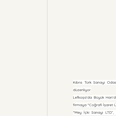
Kıbrıs Türk Sanayi Odası,
düzenliyor.
Lefkoşa’da Büyük Han’da 
firmaya “Coğrafi İşaret Ü
“Mey İçki Sanayi LTD”, 