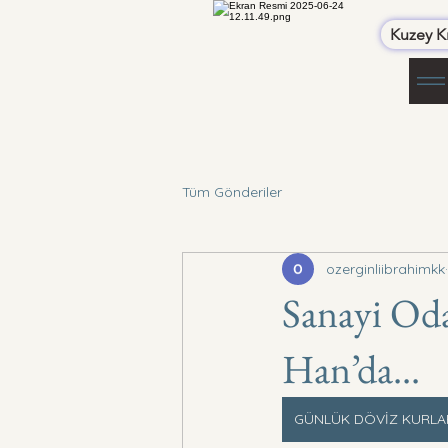
Kuzey Kı
Tüm Gönderiler
ozerginliibrahimkk
Sanayi Oda
Han’da...
GÜNLÜK DÖVİZ KURLA