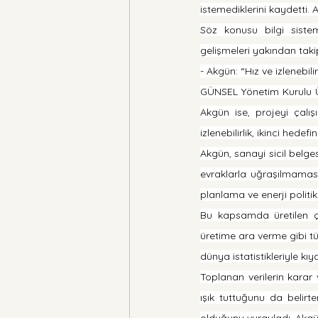
istemediklerini kaydetti.
Söz konusu bilgi siste
gelişmeleri yakından takip 
- Akgün: “Hız ve izlenebil
GÜNSEL Yönetim Kurulu Üy
Akgün ise, projeyi çalışı
izlenebilirlik, ikinci hede
Akgün, sanayi sicil belges
evraklarla uğraşılmaması 
planlama ve enerji politik
Bu kapsamda üretilen çö
üretime ara verme gibi tüm
dünya istatistikleriyle kıy
Toplanan verilerin karar v
ışık tuttuğunu da belirt
olduğunu vurguladı. Akgü