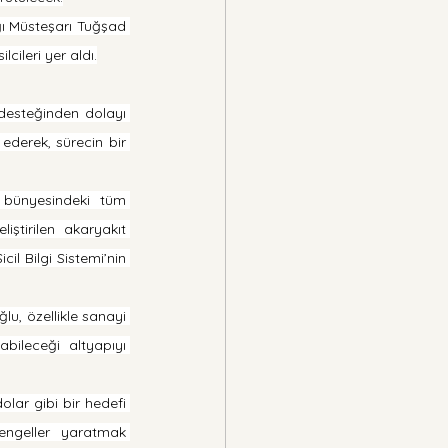
ı Müsteşarı Tuğşad 
ileri yer aldı.
desteğinden dolayı 
derek, sürecin bir 
 bünyesindeki tüm 
ştirilen akaryakıt 
l Bilgi Sistemi’nin 
lu, özellikle sanayi 
abileceği altyapıyı 
lar gibi bir hedefi 
ngeller yaratmak 