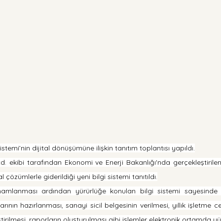
Sistemi’nin dijital dönüşümüne ilişkin tanıtım toplantısı yapıldı.
. ekibi tarafından Ekonomi ve Enerji Bakanlığı'nda gerçekleştiril
l çözümlerle giderildiği yeni bilgi sistemi tanıtıldı.
mamlanması ardından yürürlüğe konulan bilgi sistemi sayesinde si
rının hazırlanması, sanayi sicil belgesinin verilmesi, yıllık işletme c
ştirilmesi, raporların oluşturulması gibi işlemler elektronik ortamda y