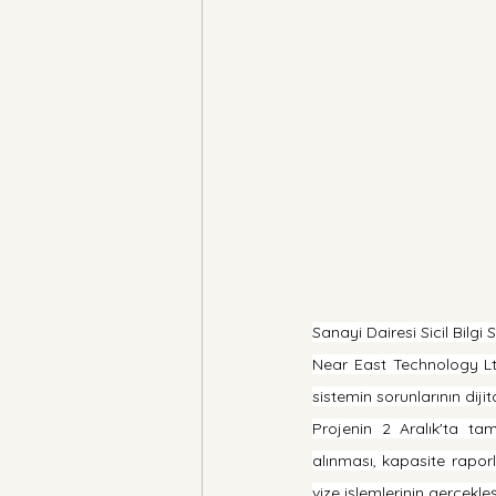
Sanayi Dairesi Sicil Bilgi 
Near East Technology Ltd
sistemin sorunlarının dijita
Projenin 2 Aralık'ta ta
alınması, kapasite raporla
vize işlemlerinin gerçekle