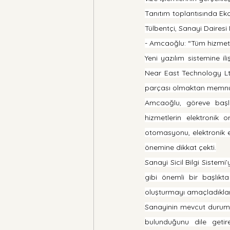
Tanıtım toplantısında Ek
Tülbentçi, Sanayi Dairesi
- Amcaoğlu: “Tüm hizmetl
Yeni yazılım sistemine i
Near East Technology Ltd
parçası olmaktan memnun
Amcaoğlu, göreve başlad
hizmetlerin elektronik o
otomasyonu, elektronik eti
önemine dikkat çekti.
Sanayi Sicil Bilgi Sistemi
gibi önemli bir başlıkta 
oluşturmayı amaçladıkları
Sanayinin mevcut durumda 
bulunduğunu dile getir