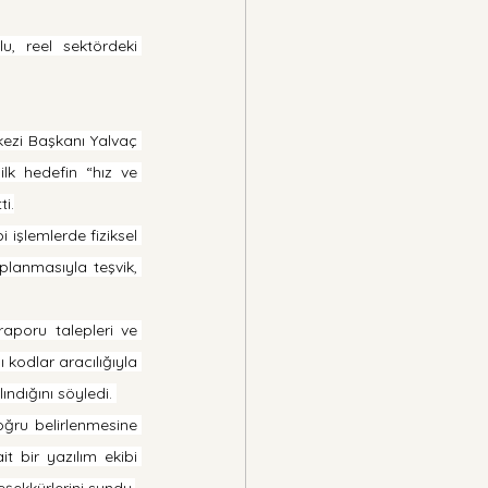
, reel sektördeki 
ezi Başkanı Yalvaç 
ilk hedefin “hız ve 
ti.
işlemlerde fiziksel 
planmasıyla teşvik, 
aporu talepleri ve 
kodlar aracılığıyla 
ındığını söyledi. 
oğru belirlenmesine 
 bir yazılım ekibi 
şekkürlerini sundu.