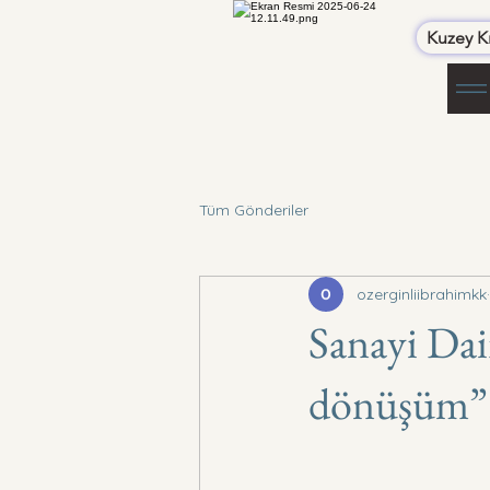
Kuzey Kı
Tüm Gönderiler
ozerginliibrahimkk
Sanayi Dair
dönüşüm” t