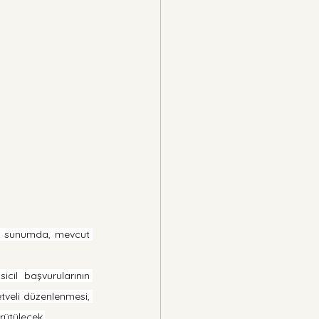
en sunumda, mevcut 
cil başvurularının 
etveli düzenlenmesi, 
ürütülecek.