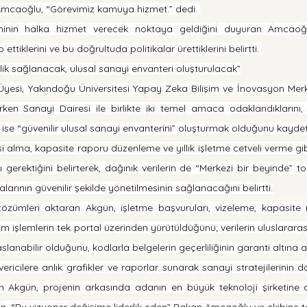
 Amcaoğlu, “Görevimiz kamuya hizmet.” dedi. 
minin halka hizmet verecek noktaya geldiğini duyuran Amcaoğlu
ettiklerini ve bu doğrultuda politikalar ürettiklerini belirtti. 
irlik sağlanacak, ulusal sanayi envanteri oluşturulacak”
esi, Yakındoğu Üniversitesi Yapay Zeka Bilişim ve İnovasyon Merk
rken Sanayi Dairesi ile birlikte iki temel amaca odaklandıklarını, 
fin ise “güvenilir ulusal sanayi envanterini” oluşturmak olduğunu kaydet
i alma, kapasite raporu düzenleme ve yıllık işletme cetveli verme gibi 
gerektiğini belirterek, dağınık verilerin de “Merkezi bir beyinde” to
alarının güvenilir şekilde yönetilmesinin sağlanacağını belirtti.
zümleri aktaran Akgün, işletme başvuruları, vizeleme, kapasite r
 işlemlerin tek portal üzerinden yürütüldüğünü; verilerin uluslararası 
aslanabilir olduğunu, kodlarla belgelerin geçerliliğinin garanti altına al
ericilere anlık grafikler ve raporlar sunarak sanayi stratejilerinin d
en Akgün, projenin arkasında adanın en büyük teknoloji şirketine ait
n, “Bu vizyoner değişime liderlik eden” Bakan Amcaoğlu ve ekibine te