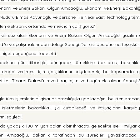
onomi ve Enerji Bakanı Olgun Amcaoğlu, Ekonomi ve Enerji Bakanlığ
 Müdürü Elmas Kavunoğlu ve personeli ile Near East Technology temsilc
eri elektronik ortamda vermek için çalışıyoruz”
lişkin söz alan Ekonomi ve Enerji Bakanı Olgun Amcaoğlu, yazılım 
.’e ve çalışmalarından dolayı Sanayi Dairesi personeline teşekkür e
iyet duyduğunu ifade etti.
ıkları gün itibarıyla, dünyadaki örneklere bakılarak, bakanlık
rtamda verilmesi için çalıştıklarını kaydederek, bu kapsamda geli
ket, Ticaret Dairesi’nin veri paylaşımı ve bugün ele alınan Sanayi Sici
’yle tüm işlemlerin bilgisayar aracılığıyla yapılacağını belirten Amcaoğ
işletmelerin bakanlıkla ilişki kurabileceği ve ihtiyaçlarını karşılay
nı söyledi.
yaklaşık 180 milyon dolarlık bir ihracatı, gelecekte ise 1 milyar do
en Amcaoğlu, bakanlık tarafından bu süreçleri yavaşlatacak e