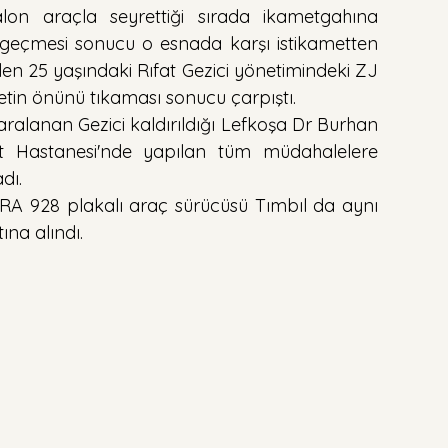
on araçla seyrettiği sırada ikametgahına 
 geçmesi sonucu o esnada karşı istikametten 
elen 25 yaşındaki Rıfat Gezici yönetimindeki ZJ 
etin önünü tıkaması sonucu çarpıştı.
ralanan Gezici kaldırıldığı Lefkoşa Dr Burhan 
t Hastanesi'nde yapılan tüm müdahalelere 
dı.
A 928 plakalı araç sürücüsü Tımbıl da aynı 
ına alındı.