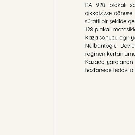
RA 928 plakalı sal
dikkatsizse dönüşe
süratli bir şekilde g
128 plakalı motosikl
Kaza sonucu ağır ya
Nalbantoğlu Devle
rağmen kurtarılama
Kazada yaralanan R
hastanede tedavi alt