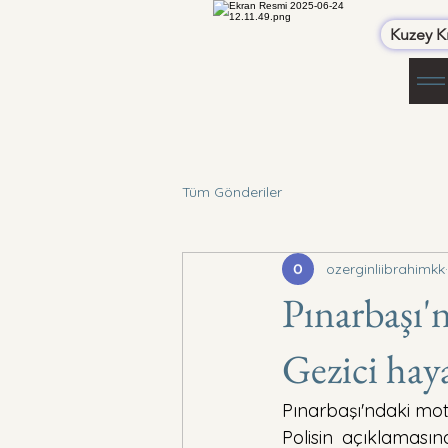
Kuzey Kı
Tüm Gönderiler
ozerginliibrahimkk
Pınarbaşı'
Gezici haya
Pınarbaşı'ndaki moto
Polisin açıklamasın