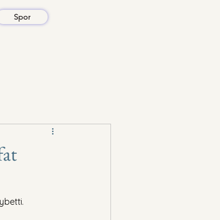
Spor
fat
betti.