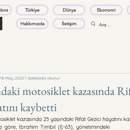
brıs
Türkiye
Dünya
Ekonomi
Hakkımızda
İletişim
18 May 2025
1 dakikada okunur
ndaki motosiklet kazasında Ri
tını kaybetti
siklet kazasında 25 yaşındaki Rifat Gezici hayatını kay
a göre, İbrahim Tımbıl (E-63), yönetimindeki 