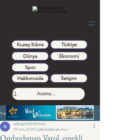
Kuzey Kıbrıs
Türkiye
Dünya
Ekonomi
Spor
Hakkımızda
İletişim
Yazı
ozerginliibrahimkk
19 Ara 2025
2 dakikada okunur
Ombudsman Varol, emekli