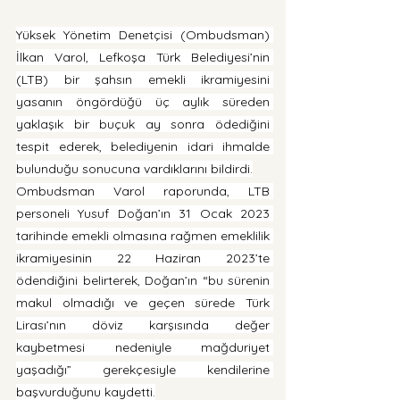
Yüksek Yönetim Denetçisi (Ombudsman) 
İlkan Varol, Lefkoşa Türk Belediyesi’nin 
(LTB) bir şahsın emekli ikramiyesini 
yasanın öngördüğü üç aylık süreden 
yaklaşık bir buçuk ay sonra ödediğini 
tespit ederek, belediyenin idari ihmalde 
bulunduğu sonucuna vardıklarını bildirdi.
Ombudsman Varol raporunda, LTB 
personeli Yusuf Doğan’ın 31 Ocak 2023 
tarihinde emekli olmasına rağmen emeklilik 
ikramiyesinin 22 Haziran 2023’te 
ödendiğini belirterek, Doğan’ın “bu sürenin 
makul olmadığı ve geçen sürede Türk 
Lirası’nın döviz karşısında değer 
kaybetmesi nedeniyle mağduriyet 
yaşadığı” gerekçesiyle kendilerine 
başvurduğunu kaydetti.