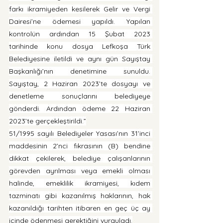
farkı ikramiyeden kesilerek Gelir ve Vergi 
Dairesi’ne ödemesi yapıldı. Yapılan 
kontrolün ardından 15 Şubat 2023 
tarihinde konu dosya Lefkoşa Türk 
Belediyesine iletildi ve aynı gün Sayıştay 
Başkanlığı’nın denetimine sunuldu. 
Sayıştay, 2 Haziran 2023’te dosyayı ve 
denetleme sonuçlarını belediyeye 
gönderdi. Ardından ödeme 22 Haziran 
2023’te gerçekleştirildi.”
51/1995 sayılı Belediyeler Yasası’nın 31’inci 
maddesinin 2’nci fıkrasının (B) bendine 
dikkat çekilerek, belediye çalışanlarının 
görevden ayrılması veya emekli olması 
halinde, emeklilik ikramiyesi, kıdem 
tazminatı gibi kazanılmış haklarının, hak 
kazanıldığı tarihten itibaren en geç üç ay 
içinde ödenmesi gerektiğini vurguladı.