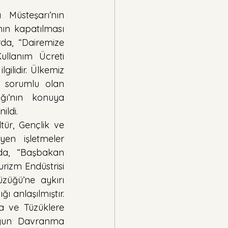
Müsteşarı’nın 
nın kapatılması 
da, “Dairemize 
llanım Ücreti 
gilidir. Ülkemiz 
 sorumlu olan 
ğı’nın konuya 
ildi.
ür, Gençlik ve 
en işletmeler 
da, “Başbakan 
urizm Endüstrisi 
züğü’ne aykırı 
 anlaşılmıştır. 
a ve Tüzüklere 
ygun Davranma 