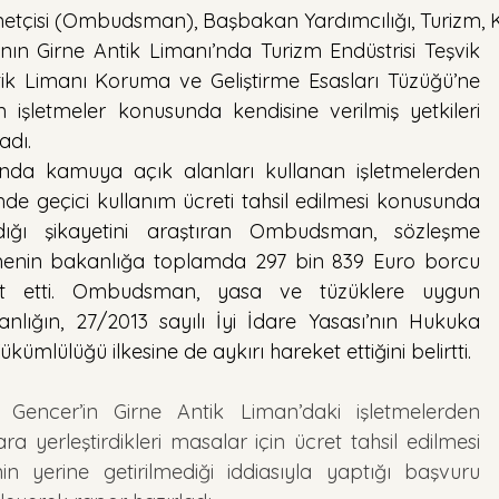
tçisi (Ombudsman), Başbakan Yardımcılığı, Turizm, Kü
nın Girne Antik Limanı’nda Turizm Endüstrisi Teşvik 
ik Limanı Koruma ve Geliştirme Esasları Tüzüğü’ne 
 işletmeler konusunda kendisine verilmiş yetkileri 
adı.
’nda kamuya açık alanları kullanan işletmelerden 
e geçici kullanım ücreti tahsil edilmesi konusunda 
ığı şikayetini araştıran Ombudsman, sözleşme 
menin bakanlığa toplamda 297 bin 839 Euro borcu 
it etti. Ombudsman, yasa ve tüzüklere uygun 
ığın, 27/2013 sayılı İyi İdare Yasası’nın Hukuka 
lülüğü ilkesine de aykırı hareket ettiğini belirtti.
encer’in Girne Antik Liman’daki işletmelerden 
 yerleştirdikleri masalar için ücret tahsil edilmesi 
n yerine getirilmediği iddiasıyla yaptığı başvuru 