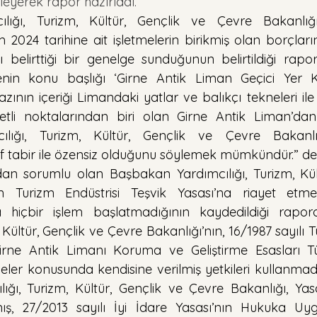
leyerek rapor hazırladı.
lığı, Turizm, Kültür, Gençlik ve Çevre Bakanlığı 
 2024 tarihine ait işletmelerin birikmiş olan borçları
ı belirttiği bir genelge sunduğunun belirtildiği rapor
nin konu başlığı ‘Girne Antik Liman Geçici Yer Ku
nın içeriği Limandaki yatlar ve balıkçı tekneleri ile il
etli noktalarından biri olan Girne Antik Liman’dan
lığı, Turizm, Kültür, Gençlik ve Çevre Bakanlı
if tabir ile özensiz olduğunu söylemek mümkündür.” den
an sorumlu olan Başbakan Yardımcılığı, Turizm, Kült
n Turizm Endüstrisi Teşvik Yasası’na riayet etmey
a hiçbir işlem başlatmadığının kaydedildiği rapor
 Kültür, Gençlik ve Çevre Bakanlığı’nın, 16/1987 sayılı T
irne Antik Limanı Koruma ve Geliştirme Esasları Tü
ler konusunda kendisine verilmiş yetkileri kullanmadığı
ğı, Turizm, Kültür, Gençlik ve Çevre Bakanlığı, Yas
, 27/2013 sayılı İyi İdare Yasası’nın Hukuka U