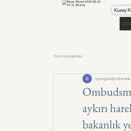
Kuzey Kı
Tüm Gönderiler
ozerginliibrahimkk
Ombudsman
aykırı har
bakanlık y