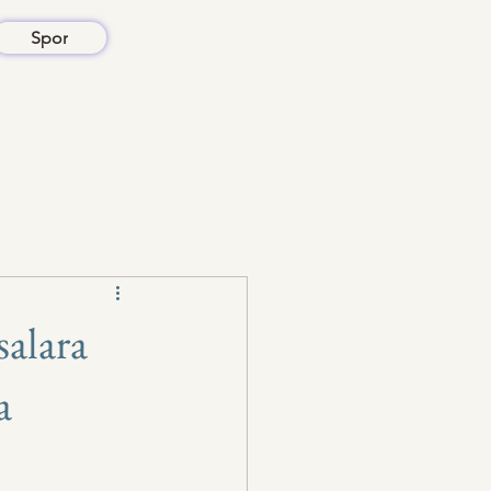
Spor
alara
a