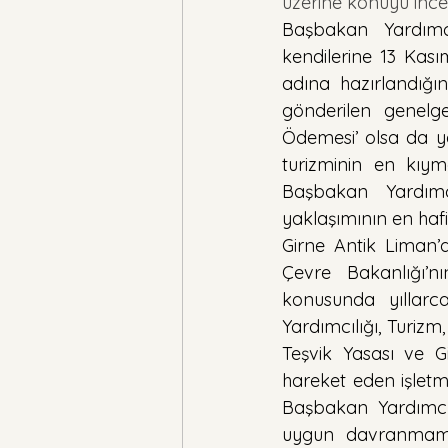
üzerine konuyu ince
Başbakan Yardımcı
kendilerine 13 Kasım
adına hazırlandığın
gönderilen genelge
Ödemesi’ olsa da yazı
turizminin en kıym
Başbakan Yardımcı
yaklaşımının en haf
Girne Antik Liman’d
Çevre Bakanlığı’nı
konusunda yıllarc
Yardımcılığı, Turizm,
Teşvik Yasası ve G
hareket eden işletme
Başbakan Yardımcılı
uygun davranmamış