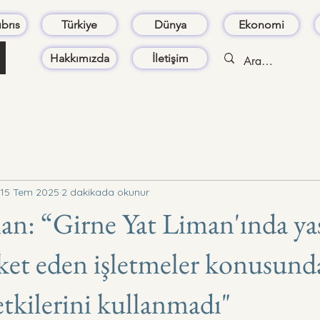
brıs
Türkiye
Dünya
Ekonomi
Hakkımızda
İletişim
15 Tem 2025
2 dakikada okunur
: “Girne Yat Liman'ında yas
eket eden işletmeler konusund
etkilerini kullanmadı"