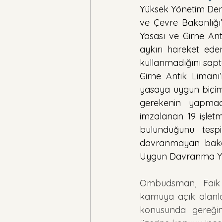
Yüksek Yönetim Dene
ve Çevre Bakanlığı’
Yasası ve Girne Ant
aykırı hareket eden
kullanmadığını sapt
Girne Antik Limanı
yasaya uygun biçimd
gerekenin yapmad
imzalanan 19 işlet
bulunduğunu tesp
davranmayan bakanl
Uygun Davranma Yüküm
Ombudsman, Faik G
kamuya açık alanlara
konusunda gereğini