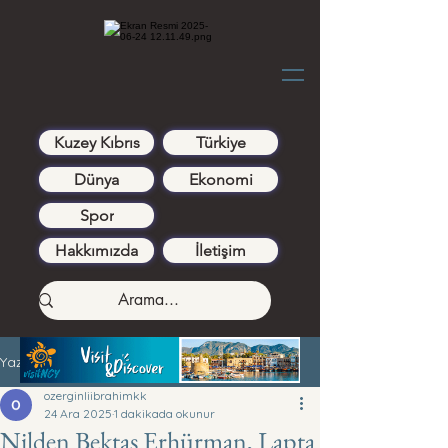
Kuzey Kıbrıs
Türkiye
Dünya
Ekonomi
Spor
Hakkımızda
İletişim
Yazı
ozerginliibrahimkk
24 Ara 2025
1 dakikada okunur
Nilden Bektaş Erhürman, Lapta