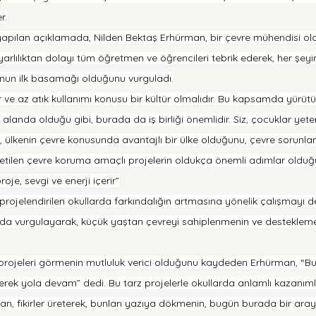
r.
pılan açıklamada, Nilden Bektaş Erhürman, bir çevre mühendisi ola
rlılıktan dolayı tüm öğretmen ve öğrencileri tebrik ederek, her şeyin 
unun ilk basamağı olduğunu vurguladı.
r ve az atık kullanımı konusu bir kültür olmalıdır. Bu kapsamda yürütü
 alanda olduğu gibi, burada da iş birliği önemlidir. Siz, çocuklar yeter 
, ülkenin çevre konusunda avantajlı bir ülke olduğunu, çevre sorunl
üretilen çevre koruma amaçlı projelerin oldukça önemli adımlar olduğu
oje, sevgi ve enerji içerir”
rojelendirilen okullarda farkındalığın artmasına yönelik çalışmayı 
 vurgulayarak, küçük yaştan çevreyi sahiplenmenin ve destekleme
 projeleri görmenin mutluluk verici olduğunu kaydeden Erhürman, “Bu
rek yola devam” dedi. Bu tarz projelerle okullarda anlamlı kazanımla
, fikirler üreterek, bunları yazıya dökmenin, bugün burada bir ara