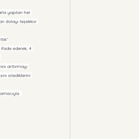
arla yapılan her 
an dolayı teşekkür 
ttık”
ifade ederek, 4 
 
ını arttırmayı 
ı istediklerini 
 amacıyla  