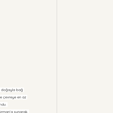
in doğayla bağ 
ve çevreye en az 
ndu. 
hürman’a sunarak, 