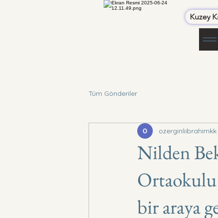
Kuzey Kı
Tüm Gönderiler
ozerginliibrahimkk
Nilden Be
Ortaokulu 
bir araya g