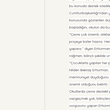
bu konuda destek istedile
Cumhurbaşkanlığı’ndan ya
konusunda gösterilen duya
başladığını, okulun da b
“Çevre çok önemli, atıkla
projeye bizler hazırız. Her
yaparız.” diyen Erhürman
rağmen, bilinçli şekilde 
“Çocuklarla yapılan her pr
Nilden Bektaş Erhürman, p
memnuniyet duyduğunu da
önemli olduğunu belirtti.
Okullarda çevre destekli
vazgeçmek yok, bilinçlene
vurgusunu yapan Erhürman