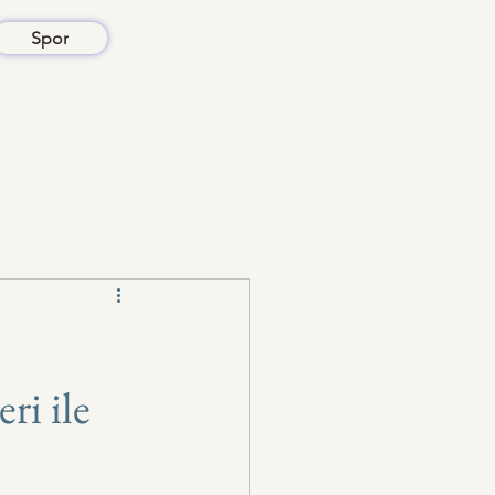
Spor
ri ile