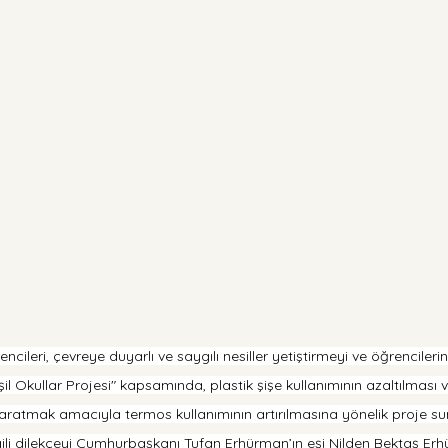
ncileri, çevreye duyarlı ve saygılı nesiller yetiştirmeyi ve öğrenciler
il Okullar Projesi" kapsamında, plastik şişe kullanımının azaltılması 
 yaratmak amacıyla termos kullanımının artırılmasına yönelik proje su
ilgili dilekçeyi Cumhurbaşkanı Tufan Erhürman’ın eşi Nilden Bektaş Er