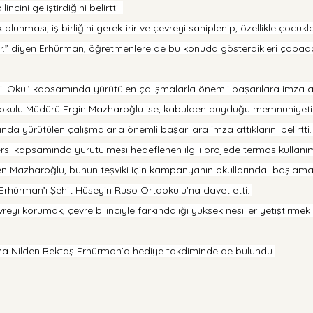
cini geliştirdiğini belirtti. 
lunması, iş birliğini gerektirir ve çevreyi sahiplenip, özellikle çocukl
erir.” diyen Erhürman, öğretmenlere de bu konuda gösterdikleri çabad
eşil Okul’ kapsamında yürütülen çalışmalarla önemli başarılara imza a
okulu Müdürü Ergin Mazharoğlu ise, kabulden duyduğu memnuniyeti 
ında yürütülen çalışmalarla önemli başarılara imza attıklarını belirtti.
rsi kapsamında yürütülmesi hedeflenen ilgili projede termos kullanım
n Mazharoğlu, bunun teşviki için kampanyanın okullarında  başlamasın
Erhürman’ı Şehit Hüseyin Ruso Ortaokulu’na davet etti. 
reyi korumak, çevre bilinciyle farkındalığı yüksek nesiller yetiştirmek
na Nilden Bektaş Erhürman’a hediye takdiminde de bulundu.