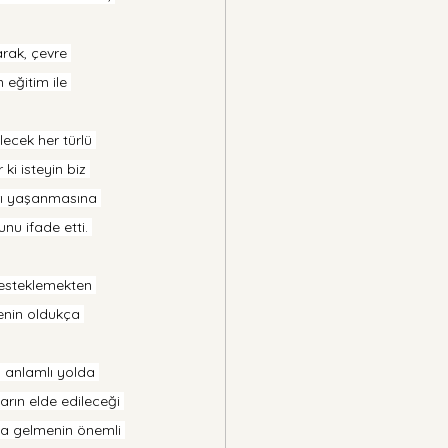
rak, çevre 
eğitim ile 
lecek her türlü 
ki isteyin biz 
arı yaşanmasına 
nu ifade etti. 
desteklemekten 
nin oldukça 
 anlamlı yolda 
rın elde edileceği 
ya gelmenin önemli 