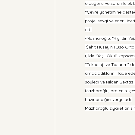
olduğunu ve sorumluluk bilin
“Çevre yönetimine destek o
proje, sevgi ve enerji iç
etti.
-Mazharoğlu: “4 yıldır ‘Y
 Şehit Hüseyin Ruso Orta
yıldır “Yeşil Okul” kapsam
“Teknoloji ve Tasarım” de
amaçladıklarını ifade ede
söyledi ve Nilden Bektaş 
Mazharoğlu, projenin  çev
hazırlandığını vurguladı.
Mazharoğlu ziyaret anısı