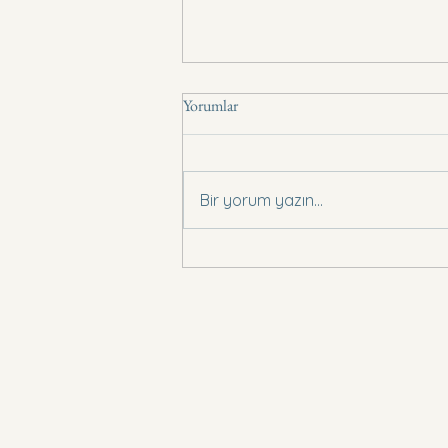
Yorumlar
Basın Bildirisi .,
Bir yorum yazın...