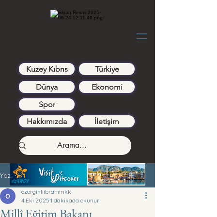
Kuzey Kıbrıs
Türkiye
Dünya
Ekonomi
Spor
Hakkımızda
İletişim
Yazı
ozerginliibrahimkk
4 Eki 2025
1 dakikada okunur
Millî Eğitim Bakanı