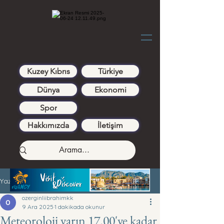
Kuzey Kıbrıs
Türkiye
Dünya
Ekonomi
Spor
Hakkımızda
İletişim
Yazı
ozerginliibrahimkk
9 Ara 2025
1 dakikada okunur
Meteoroloji yarın 17.00'ye kadar