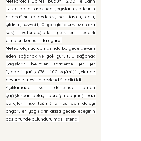
Meteoroloji Dairesi bugün 12.00 ile yarın 
17.00 saatleri arasında yağışların şiddetinin 
artacağını kaydederek; sel, taşkın, dolu, 
yıldırım, kuvvetli, rüzgar gibi olumsuzluklara 
karşı vatandaşlarla yetkilileri tedbirli 
olmaları konusunda uyardı.
Meteoroloji açıklamasında bölgede devam 
eden sağanak ve gök gürültülü sağanak 
yağışların, belirtilen saatlerde yer yer 
“şiddetli yağış (76 - 100 kg/m²)” şeklinde 
devam etmesinin beklendiği belirtildi.
Açıklamada son dönemde alınan 
yağışlardan dolayı toprağın doymuş, bazı 
barajların ise taşmış olmasından dolayı 
öngörülen yağışların akışa geçebileceğinin 
göz önünde bulundurulması istendi.