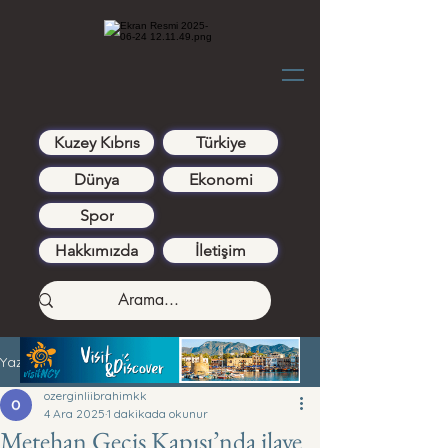
Kuzey Kıbrıs
Türkiye
Dünya
Ekonomi
Spor
Hakkımızda
İletişim
Yazı
ozerginliibrahimkk
4 Ara 2025
1 dakikada okunur
Metehan Geçiş Kapısı’nda ilave