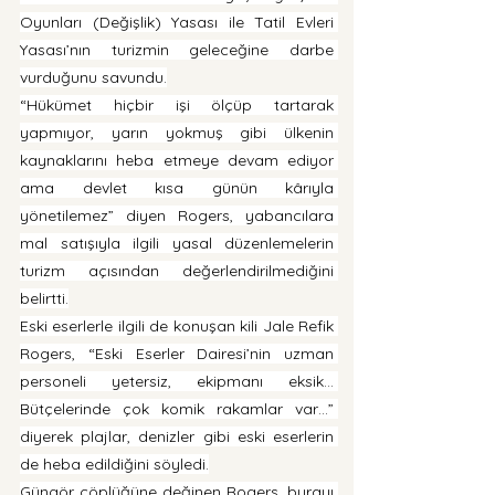
Oyunları (Değişlik) Yasası ile Tatil Evleri 
Yasası’nın turizmin geleceğine darbe 
vurduğunu savundu.
“Hükümet hiçbir işi ölçüp tartarak 
yapmıyor, yarın yokmuş gibi ülkenin 
kaynaklarını heba etmeye devam ediyor 
ama devlet kısa günün kârıyla 
yönetilemez” diyen Rogers, yabancılara 
mal satışıyla ilgili yasal düzenlemelerin 
turizm açısından değerlendirilmediğini 
belirtti.
Eski eserlerle ilgili de konuşan kili Jale Refik 
Rogers, “Eski Eserler Dairesi’nin uzman 
personeli yetersiz, ekipmanı eksik… 
Bütçelerinde çok komik rakamlar var…” 
diyerek plajlar, denizler gibi eski eserlerin 
de heba edildiğini söyledi.
Güngör çöplüğüne değinen Rogers, burayı 