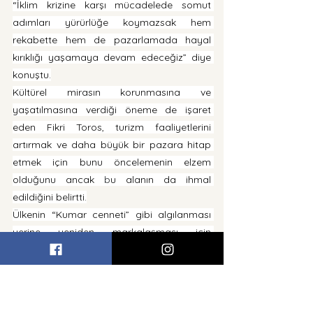
“İklim krizine karşı mücadelede somut 
adımları yürürlüğe koymazsak hem 
rekabette hem de pazarlamada hayal 
kırıklığı yaşamaya devam edeceğiz” diye 
konuştu.
Kültürel mirasın korunmasına ve 
yaşatılmasına verdiği öneme de işaret 
eden Fikri Toros, turizm faaliyetlerini 
artırmak ve daha büyük bir pazara hitap 
etmek için bunu öncelemenin elzem 
olduğunu ancak
 b
u alanın da ihmal 
edildiğini belirtti.
Ülkenin “Kumar cenneti” gibi algılanması 
yerine yeniden markalaşması için 
stratejilerin de özümsenmediğini belirten 
Toros, turizm çeşitliğine önem verilmesi 
gerektiğini yıllardır vurguladıklarını söyledi.
Toros, butik oteller için siyasi strateji 