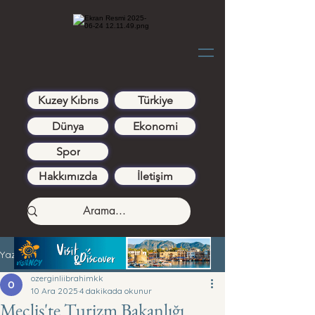
Kuzey Kıbrıs
Türkiye
Dünya
Ekonomi
Spor
Hakkımızda
İletişim
Yazı
ozerginliibrahimkk
10 Ara 2025
4 dakikada okunur
Meclis'te Turizm Bakanlığı