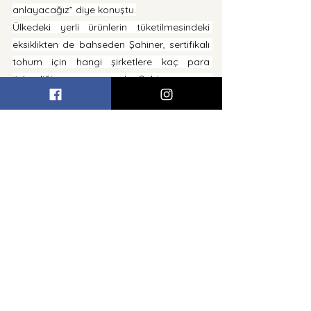
anlayacağız” diye konuştu.
Ülkedeki yerli ürünlerin tüketilmesindeki 
eksiklikten de bahseden Şahiner, sertifikalı 
tohum için hangi şirketlere kaç para 
ödendiği sorusunu sordu. Şahiner ayrıca, 
“Kimyevi gübre ve ilaç satan bir şirkette 
ülkeye sokulması yasak olan bir ilaç 
bulundu mu ve buradaki soruşturma 
sulandırıldı mı?” sorusunu da yöneltti.