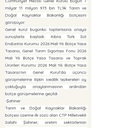
Cumhuriyet Meclisi Genel Kurulu bugün 7 
milyar 11 milyon 973 bin TL’lik Tarım ve 
Doğal Kaynaklar Bakanlığı bütçesini 
görüşüyor.
Genel kurul bugünkü toplantısına onaya 
sunuşlarla başladı. Kıbrıs Türk Süt 
Endüstrisi Kurumu 2026 Mali Yılı Bütçe Yasa 
Tasarısı, Genel Tarım Sigortası Fonu 2026 
Mali Yılı Bütçe Yasa Tasarısı ve Toprak 
Ürünleri Kurumu 2026 Mali Yılı Bütçe Yasa 
Tasarısı’nın Genel Kurul’da üçüncü 
görüşmelerine ilişkin ivedilik tezkereleri oy 
çokluğuyla onaylanmasının ardından 
bütçe görüşmelerine geçildi.
-Şahiner
Tarım ve Doğal Kaynaklar Bakanlığı 
bütçesi üzerine ilk sözü alan CTP Milletvekili 
Salahi Şahiner, üretim sektörlerinin 