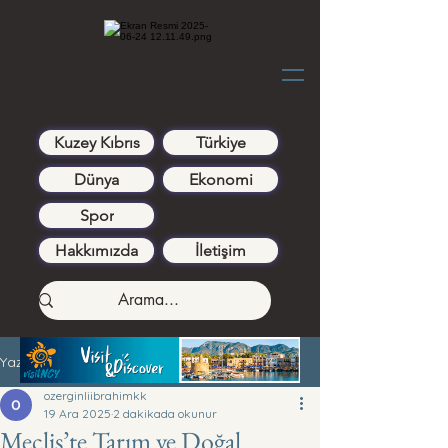
Kuzey Kıbrıs
Türkiye
Dünya
Ekonomi
Spor
Hakkımızda
İletişim
Yazı
ozerginliibrahimkk
19 Ara 2025
2 dakikada okunur
Meclis’te Tarım ve Doğal