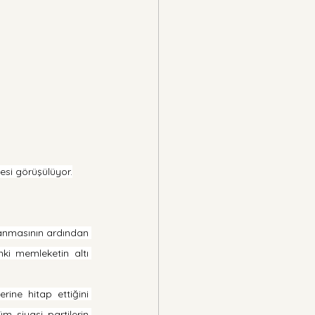
esi görüşülüyor.
anmasının ardından 
ki memleketin altı 
ine hitap ettiğini 
m siyasi partilerin 