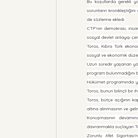
Bu koşullarda gerekli ya
sorunların kronikleştiğini
de sözlerine ekledi.
CTP’nin demokrasi, insan 
sosyal devlet anlayışı çer
Toros, Kıbrıs Türk ekono
sosyal ve ekonomik düze
Uzun süredir yaşanan yöne
program bulunmadığını be
Hükümet programında yer
Toros, bunun bilinçli bir 
Toros, bütçe açığının kap
altına alınmasının ve geli
Konuşmasının devamınd
davranmakla suçlayan Tor
Zorunlu Afet Sigortası’