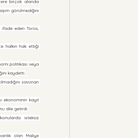
zere birçok alanda 
laşım görülmediğini 
ı ifade eden Toros, 
 halkın hak ettiği 
omi politikası veya 
ini kaydetti.
lmadığını savunan 
şı ekonominin kayıt 
u dile getirdi.
nularda isteksiz 
anlık olan Maliye 