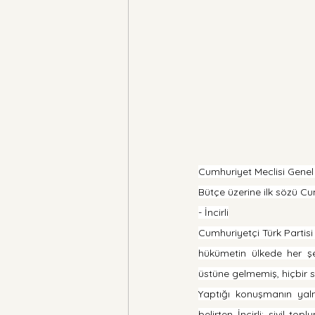
Cumhuriyet Meclisi Genel 
Bütçe üzerine ilk sözü Cum
- İncirli
Cumhuriyetçi Türk Partis
hükümetin ülkede her şey
üstüne gelmemiş, hiçbir s
Yaptığı konuşmanın yalnı
belirten İncirli; sivil to