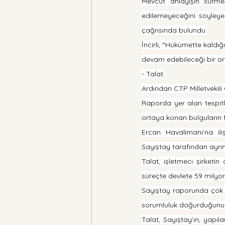
Mevcut anlayışın sürm
edilemeyeceğini söyleyen
çağrısında bulundu.
İncirli, “Hükümette kaldı
devam edebileceği bir or
- Talat
Ardından CTP Milletvekil
Raporda yer alan tespitl
ortaya konan bulguların 
Ercan Havalimanı’na il
Sayıştay tarafından ayrıntı
Talat, işletmeci şirketi
süreçte devlete 59 milyo
Sayıştay raporunda çok sa
sorumluluk doğurduğunun 
Talat, Sayıştay’ın, yapı