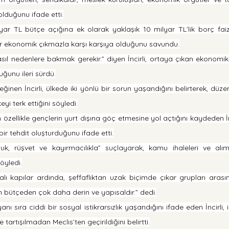
duğunu ifade etti.
ilyar TL bütçe açığına ek olarak yaklaşık 10 milyar TL’lik borç faizi 
 bir ekonomik çıkmazla karşı karşıya olduğunu savundu.
asıl nedenlere bakmak gerekir.” diyen İncirli, ortaya çıkan ekonomi
uğunu ileri sürdü.
ğinen İncirli, ülkede iki yönlü bir sorun yaşandığını belirterek, düzen
eyi terk ettiğini söyledi.
özellikle gençlerin yurt dışına göç etmesine yol açtığını kaydeden İnc
ir tehdit oluşturduğunu ifade etti.
zluk, rüşvet ve kayırmacılıkla” suçlayarak, kamu ihaleleri ve alım
öyledi.
ı kapılar ardında, şeffaflıktan uzak biçimde çıkar grupları arasında
un bütçeden çok daha derin ve yapısaldır.” dedi.
yanı sıra ciddi bir sosyal istikrarsızlık yaşandığını ifade eden İncirli
tartışılmadan Meclis’ten geçirildiğini belirtti.