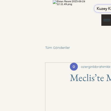
Kuzey Kı
Tüm Gönderiler
ozerginliibrahimkk
Meclis’te 