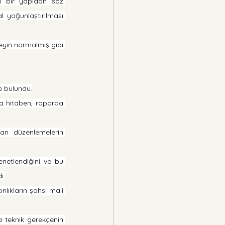
 bir yapıdan söz 
 yoğunlaştırılması 
eyin normalmiş gibi 
e bulundu.
a hitaben, raporda 
an düzenlemelerin 
netlendiğini ve bu 
i.
lıkların şahsi mali 
 teknik gerekçenin 