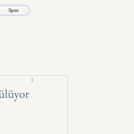
Spor
şülüyor