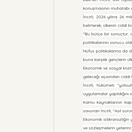
konuşmasının muhatabı ol
İncirli, 2026 yılına 26 m
belirterek, ülkenin ciddi
“Bu bütçe bir sonuçtur, 
politikalarının sonucu old
Nüfus politikalarına da de
buna karşılık gençlerin ülk
Ekonomik ve sosyal krizin 
geleceği açısından ciddi b
İncirli, hükümeti “yolsu
uygulamalar yapıldığını s
Kamu kaynaklarının kapal
savunan İncirli, “Asıl sor
Ekonomik istikrarsızlığın 
ve sözleşmelerin yeterince 