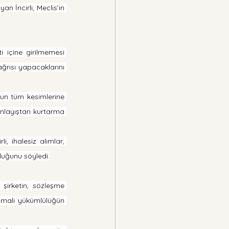
İncirli, Meclis’in 
 içine girilmemesi 
ğrısı yapacaklarını 
mun tüm kesimlerine 
nlayıştan kurtarma 
, ihalesiz alımlar, 
nduğunu söyledi.
şirketin, sözleşme 
 mali yükümlülüğün 