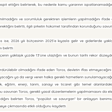
spit ettiğini belirterek, bu nedenle kamu yararının ispatlanamadığı
anılmadığını ve sorumluluk gerektiren işlemlerin yapılmadığını ifade 
ktiğini belirtti, ilgili şirketin hükümet tarafından korunduğunu savu
ros ise, 2026 yılı bütçesinin 2025’e kıyasla gelir ve giderlerde yakl
belirtti.
çenin yaklaşık yüzde 13’üne ulaştığını ve bunun tarihi rekor düzeyd
rdürülebilir olmadığını ifade eden Toros, devletin iflas etmeyeceğin
acağını ya da vergi veren halka gerekli hizmetlerin sunulamayacağını
k, eğitim, enerji, tarım, sanayi ve ticaret gibi temel alanlarda
 savunan Toros, gerekli yasal düzenlemelerin yapılmamasını da eleş
dığını belirten Toros, “popülist ve savurgan" bir anlayışın benims
yeye çıkmasında etkili olduğunu kaydetti.