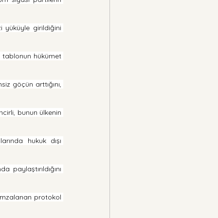
yüküyle girildiğini 
k tablonun hükümet 
siz göçün arttığını, 
irli, bunun ülkenin 
larında hukuk dışı 
 paylaştırıldığını 
, imzalanan protokol 