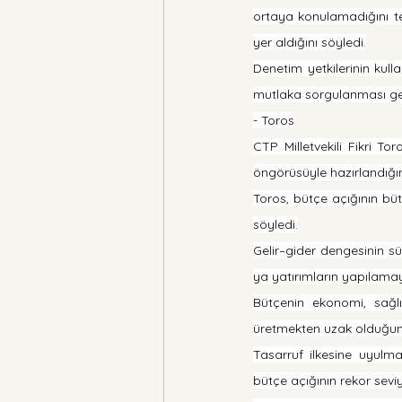
ortaya konulamadığını te
yer aldığını söyledi.
Denetim yetkilerinin kull
mutlaka sorgulanması gere
- Toros
CTP Milletvekili Fikri To
öngörüsüyle hazırlandığını 
Toros, bütçe açığının büt
söyledi.
Gelir–gider dengesinin sü
ya yatırımların yapılamay
Bütçenin ekonomi, sağlı
üretmekten uzak olduğunu
Tasarruf ilkesine uyulma
bütçe açığının rekor sevi