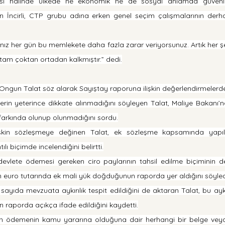
esi halinde ülkede ne ekonomik ne de sosyal anlamda güvenli
 İncirli, CTP grubu adına erken genel seçim çalışmalarının derhal
ğınız her gün bu memlekete daha fazla zarar veriyorsunuz. Artık her ş
tam çoktan ortadan kalkmıştır.” dedi.
i Ongun Talat söz alarak Sayıştay raporuna ilişkin değerlendirmelerd
erin yeterince dikkate alınmadığını söyleyen Talat, Maliye Bakanı’n
farkında olunup olunmadığını sordu.
işkin sözleşmeye değinen Talat, ek sözleşme kapsamında yapıl
lı biçimde incelendiğini belirtti.
n devlete ödemesi gereken ciro paylarının tahsil edilme biçiminin de
n euro tutarında ek mali yük doğduğunun raporda yer aldığını söyled
yıda mevzuata aykırılık tespit edildiğini de aktaran Talat, bu aykırı
raporda açıkça ifade edildiğini kaydetti.
lan ödemenin kamu yararına olduğuna dair herhangi bir belge veya