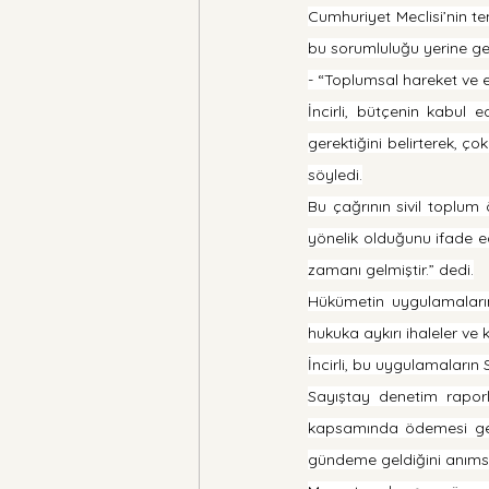
Cumhuriyet Meclisi’nin t
bu sorumluluğu yerine ge
- “Toplumsal hareket ve 
İncirli, bütçenin kabul 
gerektiğini belirterek, ç
söyledi.
Bu çağrının sivil toplum 
yönelik olduğunu ifade e
zamanı gelmiştir.” dedi.
Hükümetin uygulamalarına 
hukuka aykırı ihaleler ve
İncirli, bu uygulamaların 
Sayıştay denetim raporla
kapsamında ödemesi gere
gündeme geldiğini anımsa