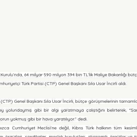
Kurulu’nda, 64 milyar 590 milyon 394 bin TL’lik Maliye Bakanlığı bütç
huriyetçi Türk Partisi (CTP) Genel Başkanı Sıla Usar İncirli aldı.
i (CTP) Genel Başkanı Sıla Usar İncirli, bütçe görüşmelerinin tamaml
 yolundaymış gibi bir algı yaratmaya çalıştığını belirterek, “San
orun yokmuş gibi bir hava yaratılıyor.” dedi.
zca Cumhuriyet Meclisi’ne değil, Kıbrıs Türk halkının tüm kesimler
plum örgütleri, sendikalar, meslek kuruluşları, ekonomik örgütler ve tü