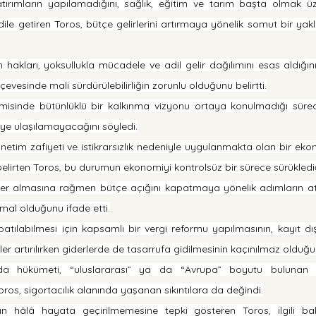
tırımların yapılamadığını, sağlık, eğitim ve tarım başta olmak ü
 dile getiren Toros, bütçe gelirlerini artırmaya yönelik somut bir yak
hakları, yoksullukla mücadele ve adil gelir dağılımını esas aldığın
çevesinde mali sürdürülebilirliğin zorunlu olduğunu belirtti.
misinde bütünlüklü bir kalkınma vizyonu ortaya konulmadığı sürece
ye ulaşılamayacağını söyledi.
tim zafiyeti ve istikrarsızlık nedeniyle uygulanmakta olan bir ekon
lirten Toros, bu durumun ekonomiyi kontrolsüz bir sürece sürüklediğ
 almasına rağmen bütçe açığını kapatmaya yönelik adımların atı
ihmal olduğunu ifade etti.
atılabilmesi için kapsamlı bir vergi reformu yapılmasının, kayıt dı
rler artırılırken giderlerde de tasarrufa gidilmesinin kaçınılmaz olduğun
a hükümeti, “uluslararası” ya da “Avrupa” boyutu bulunan ko
os, sigortacılık alanında yaşanan sıkıntılara da değindi.
nın hâlâ hayata geçirilmemesine tepki gösteren Toros, ilgili bak