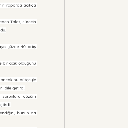
nın raporda açıkça 
eden Talat, sürecin 
ndu.
aşık yüzde 40 artış 
e bir açık olduğunu 
i ancak bu bütçeyle 
 dile getirdi.
ki sorunlara çözüm 
tirdi.
endiğini, bunun da 