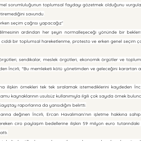
emel sorumluluğunun toplumsal faydayı gözetmek olduğunu vurgulayan 
tiremediğini savundu.
erken seçim çağrısı yapacağız”
edilmesinin ardından her şeyin normalleşeceği yönünde bir beklenti
ok ciddi bir toplumsal hareketlenme, protesto ve erken genel seçim ça
örgütleri, sendikalar, meslek örgütleri, ekonomik örgütler ve toplu
den İncirli, “Bu memleketi kötü yönetimden ve geleceğini karartan a
ilişkin örnekleri tek tek sıralamak istemediklerini kaydeden İncirli
 kamu kaynaklarının usulsüz kullanımıyla ilgili çok sayıda örnek bulu
Sayıştay raporlarına da yansıdığını belirtti.
rına değinen İncirli, Ercan Havalimanı’nın işletme hakkına sahip 
ken ciro paylaşım bedellerine ilişkin 59 milyon euro tutarındaki
ttı.