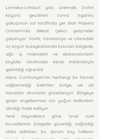
Larnaka–Limasol yolu üzerinde, Dohni 
köyünü geçtikten sonra Isgarinu 
yokuşunun sol tarafında yer alan Maşera 
Ormanı’nda dikkat çekici gelişmeler 
yaşanıyor. Vavla, Vavatsinya ve çevredeki 
üç köyün kuzeybatısında bulunan bölgede, 
ağır iş makineleri ve ekskavatörlerin 
köylüler tarafından kendi imkânlarıyla 
getirildiği öğrenildi.
Kıbrıs Cumhuriyeti’nin herhangi bir hizmet 
sağlamadığı belirtilen bölge, sık sık 
havadan dronlarla gözetleniyor. Bölgeye 
girişin engellenmesi için yoğun tedbirlerin 
alındığı ifade ediliyor.
Yerel kaynaklara göre, İsrail özel 
kuvvetlerinin bölgede güvenliği sağladığı 
iddia edilirken, bu durum köy halkının 