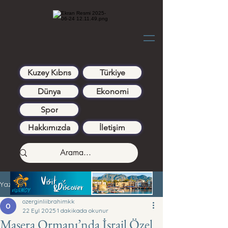
Kuzey Kıbrıs
Türkiye
Dünya
Ekonomi
Spor
Hakkımızda
İletişim
Yazı
ozerginliibrahimkk
22 Eyl 2025
1 dakikada okunur
Maşera Ormanı’nda İsrail Özel