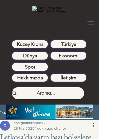
Kuzey Kıbrıs
Türkiye
Dünya
Ekonomi
Spor
Hakkımızda
İletişim
Yazı
ozerginliibrahimkk
28 Nis 2025
1 dakikada okunur
Lefkoşa'da yarın bazı bölgelere