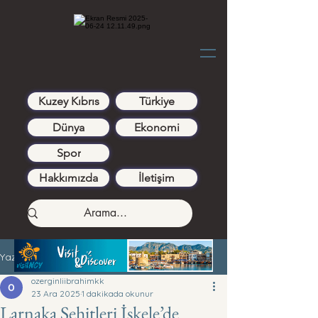
Kuzey Kıbrıs
Türkiye
Dünya
Ekonomi
Spor
Hakkımızda
İletişim
Yazı
ozerginliibrahimkk
23 Ara 2025
1 dakikada okunur
Larnaka Şehitleri İskele’de