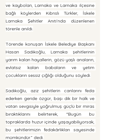
ve kaybolan, Larnaka ve Larnaka ilçesine 
bağlı köylerden Kıbrıslı Türkler, İskele 
Larnaka Şehitler Anıtı’nda düzenlenen 
törenle anıldı.
Törende konuşan İskele Belediye Başkanı 
Hasan Sadıkoğlu, Larnaka şehitlerinin 
yarım kalan hayallerin, gözü yaşlı anaların, 
evlatsız kalan babaların ve yetim 
çocukların sessiz çığlığı olduğunu söyledi.
Sadıkoğlu, aziz şehitlerin canlarını feda 
ederken geride özgür, başı dik bir halk ve 
vatan sevgisiyle yoğrulmuş güçlü bir miras 
bıraktıklarını belirterek, “Bugün bu 
topraklarda huzur içinde yaşayabiliyorsak, 
bu şehitlerimizin fedakârlıkları sayesinde 
mümkündür.” dedi.