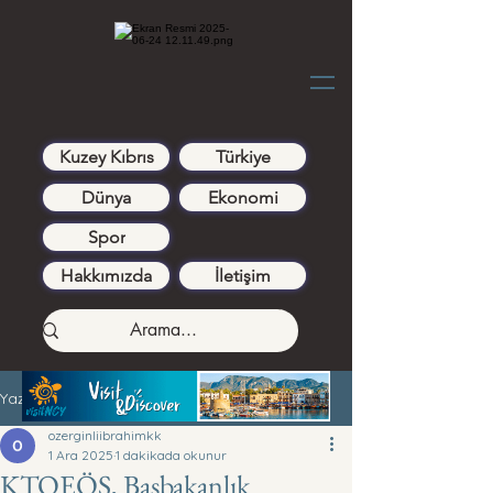
Kuzey Kıbrıs
Türkiye
Dünya
Ekonomi
Spor
Hakkımızda
İletişim
Yazı
ozerginliibrahimkk
1 Ara 2025
1 dakikada okunur
KTOEÖS, Başbakanlık