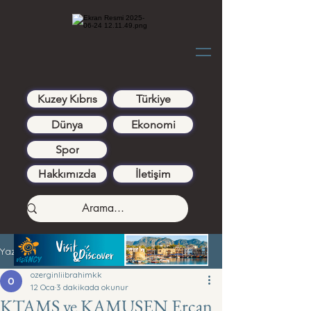
Kuzey Kıbrıs
Türkiye
Dünya
Ekonomi
Spor
Hakkımızda
İletişim
Yazı
ozerginliibrahimkk
12 Oca
3 dakikada okunur
KTAMS ve KAMUSEN Ercan