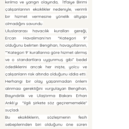
kırılma ve yangın olayında,  İtfaiye Birimi 
çalışanlarının eksiklikler nedeniyle, verimli 
bir hizmet vermesine yönelik altyapı 
olmadığını savundu.
Uluslararası havacılık kuralları gereği, 
Ercan Havalimanı’nın “Kategori 9” 
olduğunu belirten Bengihan, havayollarının, 
“’Kategori 9’ kurallarına göre hizmet alırmış 
ve o standartlara uygunmuş gibi” bedel 
ödediklerini ancak her inişte, yolcu ve 
çalışanların risk altında olduğunu iddia etti.
Herhangi bir olay yaşanmadan önlem 
alınması gerektiğini vurgulayan Bengihan, 
Bayındırlık ve Ulaştırma Bakanı Erhan 
Arıklı’yı  “ilgili şirkete söz geçirememekle" 
suçladı.
Bu eksikliklerin, sözleşmenin fesih 
sebeplerinden biri olduğunu öne süren 