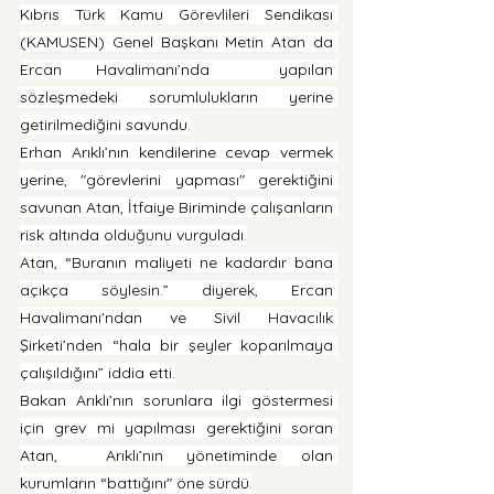
Kıbrıs Türk Kamu Görevlileri Sendikası 
(KAMUSEN) Genel Başkanı Metin Atan da 
Ercan Havalimanı’nda  yapılan 
sözleşmedeki sorumlulukların yerine 
getirilmediğini savundu.
Erhan Arıklı’nın kendilerine cevap vermek 
yerine, "görevlerini yapması" gerektiğini 
savunan Atan, İtfaiye Biriminde çalışanların 
risk altında olduğunu vurguladı.
Atan, “Buranın maliyeti ne kadardır bana 
açıkça söylesin.” diyerek, Ercan 
Havalimanı'ndan ve Sivil Havacılık 
Şirketi’nden “hala bir şeyler koparılmaya 
çalışıldığını” iddia etti.
Bakan Arıklı’nın sorunlara ilgi göstermesi 
için grev mi yapılması gerektiğini soran 
Atan,  Arıklı’nın yönetiminde olan 
kurumların “battığını" öne sürdü.