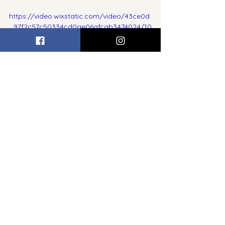
https://video.wixstatic.com/video/43ce0d
_97f2c57c50334cd0ae06afcab3474024/10
80p/mp4/file.mp4
Hepsini Gör
Son Yazılar