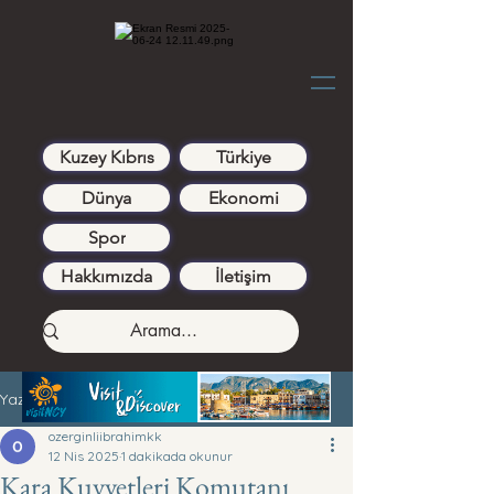
Kuzey Kıbrıs
Türkiye
Dünya
Ekonomi
Spor
Hakkımızda
İletişim
Yazı
ozerginliibrahimkk
12 Nis 2025
1 dakikada okunur
Kara Kuvvetleri Komutanı