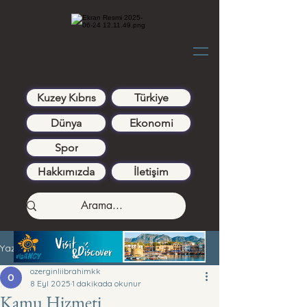
Kuzey Kıbrıs
Türkiye
Dünya
Ekonomi
Spor
Hakkımızda
İletişim
Yazı
ozerginliibrahimkk
8 Eyl 2025
1 dakikada okunur
Kamu Hizmeti