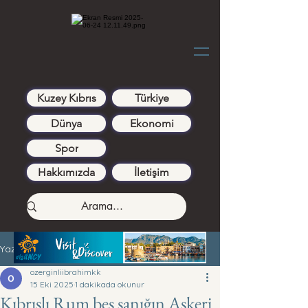
Kuzey Kıbrıs
Türkiye
Dünya
Ekonomi
Spor
Hakkımızda
İletişim
Yazı
ozerginliibrahimkk
15 Eki 2025
1 dakikada okunur
Kıbrıslı Rum beş sanığın Askeri