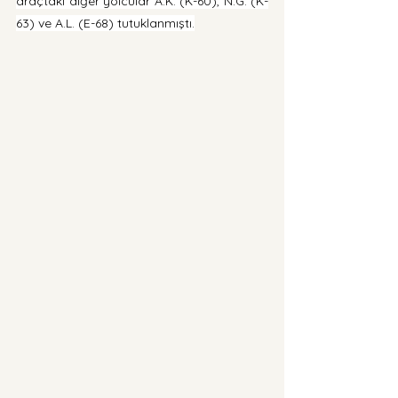
araçtaki diğer yolcular A.K. (K-60), N.G. (K-
63) ve A.L. (E-68) tutuklanmıştı.