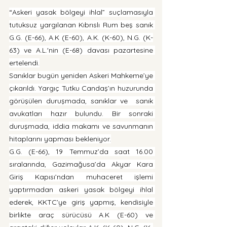
“Askeri yasak bölgeyi ihlal” suçlamasıyla 
tutuksuz yargılanan Kıbrıslı Rum beş sanık 
G.G. (E-66), A.K (E-60), A.K. (K-60), N.G. (K-
63) ve A.L.'nin (E-68) davası pazartesine 
ertelendi.
Sanıklar bugün yeniden Askeri Mahkeme’ye 
çıkarıldı. Yargıç Tutku Candaş’ın huzurunda 
görüşülen duruşmada, sanıklar ve  sanık 
avukatları hazır bulundu. Bir sonraki 
duruşmada, iddia makamı ve savunmanın 
hitaplarını yapması bekleniyor.
G.G. (E-66), 19 Temmuz’da saat 16.00 
sıralarında, Gazimağusa’da Akyar Kara 
Giriş Kapısı’ndan muhaceret işlemi 
yaptırmadan askeri yasak bölgeyi ihlal 
ederek, KKTC’ye giriş yapmış, kendisiyle 
birlikte araç sürücüsü A.K (E-60) ve 