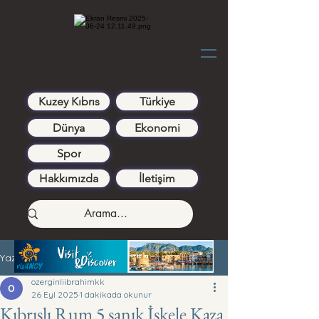
Kuzey Kıbrıs
Türkiye
Dünya
Ekonomi
Spor
Hakkımızda
İletişim
Yazı
ozerginliibrahimkk
26 Eyl 2025
1 dakikada okunur
Kıbrıslı Rum 5 sanık İskele Kaza