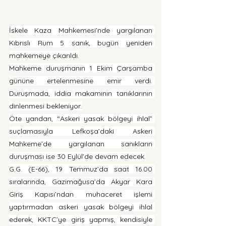
İskele Kaza Mahkemesi’nde yargılanan 
Kıbrıslı Rum 5 sanık, bugün yeniden 
mahkemeye çıkarıldı.
Mahkeme duruşmanın 1 Ekim Çarşamba 
gününe ertelenmesine emir verdi. 
Duruşmada, iddia makamının tanıklarının 
dinlenmesi bekleniyor.
Öte yandan, “Askeri yasak bölgeyi ihlal” 
suçlamasıyla Lefkoşa’daki Askeri 
Mahkeme’de yargılanan sanıkların 
duruşması ise 30 Eylül’de devam edecek.
G.G. (E-66), 19 Temmuz’da saat 16.00 
sıralarında, Gazimağusa’da Akyar Kara 
Giriş Kapısı’ndan muhaceret işlemi 
yaptırmadan askeri yasak bölgeyi ihlal 
ederek, KKTC’ye giriş yapmış, kendisiyle 