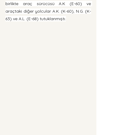
birlikte araç sürücüsü A.K (E-60) ve 
araçtaki diğer yolcular A.K. (K-60), N.G. (K-
63) ve A.L. (E-68) tutuklanmıştı.