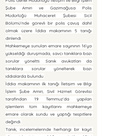
Polis Genel Müdürlüğü İletişim ve Bilgi İşlem 
Şube Amiri ve Gazimağusa Polis 
Müdürlüğü Muhaceret Şubesi Sicil 
Bölümü’nde görevli bir polis çavuş dahil 
olmak üzere İddia makamının 5 tanığı 
dinlendi.
Mahkemeye sunulan emare sayınının 16’ya 
yükseldiği duruşmada, savcı tanıklara bazı 
sorular yöneltti. Sanık avukatları da 
tanıklara sorular yönelterek bazı 
iddialarda bulundu.
İddia makamının ilk tanığı İletişim ve Bilgi 
İşlem Şube Amiri, Sivil Hizmet Görevlisi 
tarafından 19 Temmuz’da yapılan 
işlemlerin tüm kayıtlarını mahkemeye 
emare olarak sundu ve yaptığı tespitlere 
değindi.
Tanık, incelemelerinde herhangi bir kayıt 