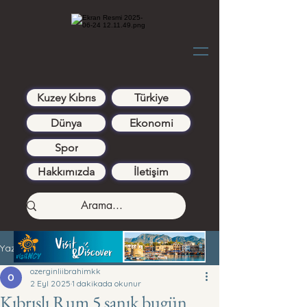
Kuzey Kıbrıs
Türkiye
Dünya
Ekonomi
Spor
Hakkımızda
İletişim
Yazı
ozerginliibrahimkk
2 Eyl 2025
1 dakikada okunur
Kıbrıslı Rum 5 sanık bugün