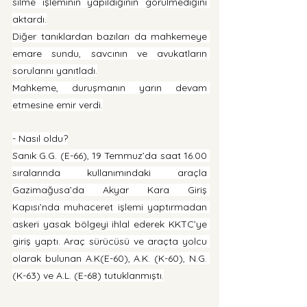
silme işleminin yapıldığının görülmediğini 
aktardı.
Diğer tanıklardan bazıları da mahkemeye 
emare sundu, savcının ve avukatların 
sorularını yanıtladı.
Mahkeme, duruşmanın yarın devam 
etmesine emir verdi.
- Nasıl oldu?
Sanık G.G. (E-66), 19 Temmuz’da saat 16.00 
sıralarında kullanımındaki araçla 
Gazimağusa’da Akyar Kara Giriş 
Kapısı’nda muhaceret işlemi yaptırmadan 
askeri yasak bölgeyi ihlal ederek KKTC’ye 
giriş yaptı. Araç sürücüsü ve araçta yolcu 
olarak bulunan A.K(E-60), A.K. (K-60), N.G. 
(K-63) ve A.L. (E-68) tutuklanmıştı.