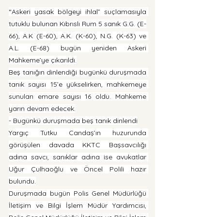
“Askeri yasak bölgeyi ihlal” suçlamasıyla 
tutuklu bulunan Kıbrıslı Rum 5 sanık G.G. (E-
66), A.K (E-60), A.K. (K-60), N.G. (K-63) ve 
A.L. (E-68) bugün yeniden Askeri 
Mahkeme’ye çıkarıldı.
Beş tanığın dinlendiği bugünkü duruşmada 
tanık sayısı 15’e yükselirken, mahkemeye 
sunulan emare sayısı 16 oldu. Mahkeme 
yarın devam edecek.
- Bugünkü duruşmada beş tanık dinlendi
Yargıç Tutku Candaş’ın huzurunda 
görüşülen davada KKTC Başsavcılığı 
adına savcı, sanıklar adına ise avukatlar 
Uğur Çulhaoğlu ve Öncel Polili hazır 
bulundu.
Duruşmada bugün Polis Genel Müdürlüğü 
İletişim ve Bilgi İşlem Müdür Yardımcısı, 