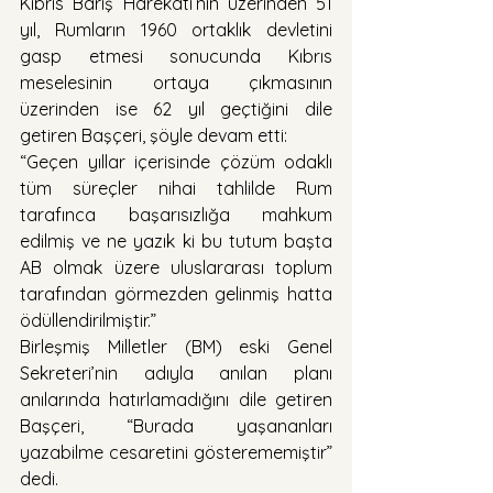
Kıbrıs Barış Harekâtı’nın üzerinden 51 
yıl, Rumların 1960 ortaklık devletini 
gasp etmesi sonucunda Kıbrıs 
meselesinin ortaya çıkmasının 
üzerinden ise 62 yıl geçtiğini dile 
getiren Başçeri, şöyle devam etti:
“Geçen yıllar içerisinde çözüm odaklı 
tüm süreçler nihai tahlilde Rum 
tarafınca başarısızlığa mahkum 
edilmiş ve ne yazık ki bu tutum başta 
AB olmak üzere uluslararası toplum 
tarafından görmezden gelinmiş hatta 
ödüllendirilmiştir.”
Birleşmiş Milletler (BM) eski Genel 
Sekreteri’nin adıyla anılan planı 
anılarında hatırlamadığını dile getiren 
Başçeri, “Burada yaşananları 
yazabilme cesaretini gösterememiştir” 
dedi.