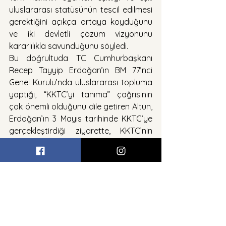
uluslararası statüsünün tescil edilmesi 
gerektiğini açıkça ortaya koyduğunu 
ve iki devletli çözüm vizyonunu 
kararlılıkla savunduğunu söyledi.
Bu doğrultuda TC Cumhurbaşkanı 
Recep Tayyip Erdoğan’ın BM 77’nci 
Genel Kurulu’nda uluslararası topluma 
yaptığı, “KKTC’yi tanıma” çağrısının 
çok önemli olduğunu dile getiren Altun, 
Erdoğan’ın 3 Mayıs tarihinde KKTC’ye 
gerçekleştirdiği ziyarette, KKTC’nin 
tanınması için gayretlerini artırarak, 
sürdüreceklerini, KKTC’yi asla yalnız ve 
kimsesiz bırakmayacaklarını bir kez 
daha vurguladığını ifade etti.
TC Cumhurbaşkanlığı İletişim Başkanı 
Fahrettin Altun, Erdoğan’ın katılımıyla 
açılışı yapılan Cumhuriyet 