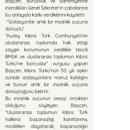
Başçeri, dürüstlük ve samimiyetine 
inandıkları Genel Sekreter’in çabalarına 
bu anlayışla katkı verdiklerini kaydetti.
-“İzolasyonlar artık bir insanlık suçuna 
dönüştü”
“Kuzey Kıbrıs Türk Cumhuriyeti’nin 
uluslararası toplumda hak ettiği 
saygın konumunun ivedilikle tescili 
BMGK ve uluslararası toplumun Kıbrıs 
Türkü’ne borcudur” vurgusu yapan 
Başçeri, Kıbrıs Türkü’nün 50 yılı aşkın 
süredir izolasyonlara maruz kaldığını 
ve bunun artık bir insanlık suçuna 
dönüştüğünü belirtti.
Bu insanlık suçunun sessiz ortakları 
olduğunu söyleyen Başçeri, 
“Uluslararası toplumun Kıbrıs Türk 
halkına başarısızlığı kanıtlanmış 
modelleri dayatarak, başarısızlığın 