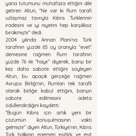
yana tutumunu muhafaza ettiğini dile 
getiren Altun, “Ne var ki Rum tarafı 
uzlaşmaz tavrıyla Kıbrıs Türklerinin 
iradesini ve iyi niyetini hep karşılıksız 
bırakmıştır” dedi.
2004 yılında Annan Planı’na Türk 
tarafının yüzde 65 oy oranıyla “evet” 
demesine rağmen Rum tarafının 
yüzde 76 ile “hayır” diyerek, barışı bir 
kez daha sabote ettiğini söyleyen 
Altun, bu apaçık gerçeğe rağmen 
Avrupa Birliği’nin, Rumları tek taraflı 
olarak birliğe kabul ettiğini, barışın 
sabote edilmesini adeta 
ödüllendirdiğini kaydetti.
“Bugün Kıbrıs için artık yeni bir 
çözümün konuşulmasının vakti 
gelmiştir” diyen Altun, Türkiye’nin, Kıbrıs 
Türk halkının egemen eşitliği ve eşit 