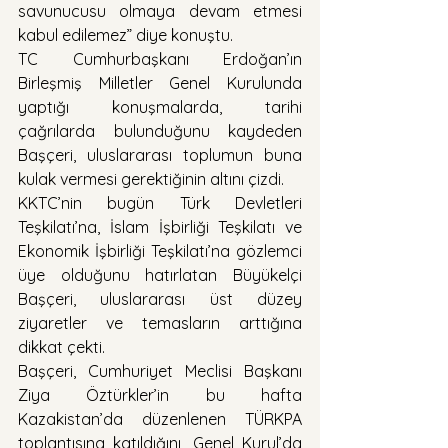
savunucusu olmaya devam etmesi 
kabul edilemez” diye konuştu.
TC Cumhurbaşkanı Erdoğan’ın 
Birleşmiş Milletler Genel Kurulunda 
yaptığı konuşmalarda, tarihi 
çağrılarda bulunduğunu kaydeden 
Başçeri, uluslararası toplumun buna 
kulak vermesi gerektiğinin altını çizdi.
KKTC’nin bugün Türk Devletleri 
Teşkilatı’na, İslam İşbirliği Teşkilatı ve 
Ekonomik İşbirliği Teşkilatı’na gözlemci 
üye olduğunu hatırlatan Büyükelçi 
Başçeri, uluslararası üst düzey 
ziyaretler ve temasların arttığına 
dikkat çekti.
Başçeri, Cumhuriyet Meclisi Başkanı 
Ziya Öztürkler’in bu hafta 
Kazakistan’da düzenlenen TÜRKPA 
toplantısına katıldığını, Genel Kurul’da 