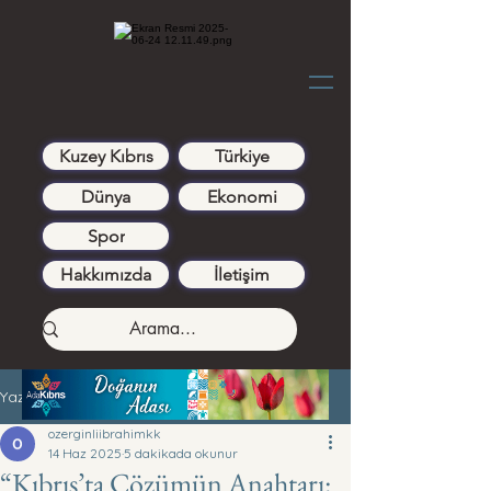
Kuzey Kıbrıs
Türkiye
Dünya
Ekonomi
Spor
Hakkımızda
İletişim
Yazı
ozerginliibrahimkk
14 Haz 2025
5 dakikada okunur
“Kıbrıs’ta Çözümün Anahtarı: