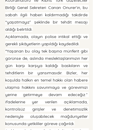
Koordinatörü ve Kıbrıs Türk Gazeteciler 
Birliği Genel Sekreteri Canan Onurer’in, bu 
sabah ilgili haberi kaldırmadığı takdirde 
“yaşatmayız” şeklinde bir tehdit mesajı 
aldığı belirtildi.
Açıklamada, olayın polise intikal ettiği ve 
gerekli şikâyetlerin yapıldığı kaydedildi.
“Yaşanan bu olay tek başına münferit gibi 
görünse de, aslında meslektaşlarımızın her 
gün karşı karşıya kaldığı baskıların ve 
tehditlerin bir yansımasıdır. Bizler, her 
koşulda halkın en temel hakkı olan habere 
ulaşma hakkını savunmaya ve görevimizi 
yerine getirmeye devam edeceğiz.” 
ifadelerine yer verilen açıklamada, 
kontrolsüz girişler ve denetimsizlik 
nedeniyle oluşabilecek mağduriyetler 
konusunda yetkililer göreve çağırıldı.