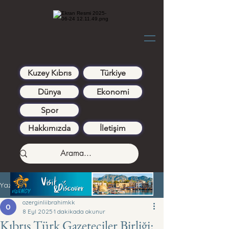
Kuzey Kıbrıs
Türkiye
Dünya
Ekonomi
Spor
Hakkımızda
İletişim
Yazı
ozerginliibrahimkk
8 Eyl 2025
1 dakikada okunur
Kıbrıs Türk Gazeteciler Birliği: