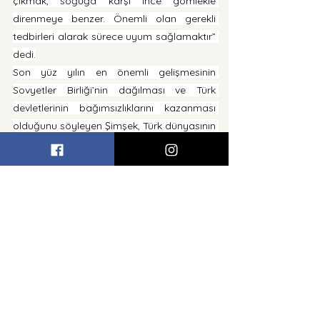
çıkmak, soğuğa karşı ince gömlekle 
direnmeye benzer. Önemli olan gerekli 
tedbirleri alarak sürece uyum sağlamaktır” 
dedi.
Son yüz yılın en önemli gelişmesinin 
Sovyetler Birliği’nin dağılması ve Türk 
devletlerinin bağımsızlıklarını kazanması 
olduğunu söyleyen Şimşek, Türk dünyasının 
bu sayede yeniden kucaklaştığını kaydetti.
KKTC’nin de Türk Devletleri Teşkilatı ailesine 
katılarak bu büyük birlikteliğin son üyesi 
olduğunu ifade eden Şimşek, “Bu önemli 
adım, Cumhurbaşkanı Ersin Tatar’ın 
döneminde gerçekleşmiştir. Kendisine 
şükranlarımı sunuyorum” diye konuştu.
Forumun sürekli hale getirilmesi gerektiğini 
dile getiren Şimşek, bildirilerin 
kitaplaştırılarak Türk dünyasıyla 