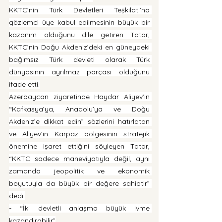
KKTC’nin Türk Devletleri Teşkilatı’na 
gözlemci üye kabul edilmesinin büyük bir 
kazanım olduğunu dile getiren Tatar, 
KKTC’nin Doğu Akdeniz’deki en güneydeki 
bağımsız Türk devleti olarak Türk 
dünyasının ayrılmaz parçası olduğunu 
ifade etti.
Azerbaycan ziyaretinde Haydar Aliyev’in 
“Kafkasya’ya, Anadolu’ya ve Doğu 
Akdeniz’e dikkat edin” sözlerini hatırlatan 
ve Aliyev’in Karpaz bölgesinin stratejik 
önemine işaret ettiğini söyleyen Tatar, 
“KKTC sadece maneviyatıyla değil, aynı 
zamanda jeopolitik ve ekonomik 
boyutuyla da büyük bir değere sahiptir” 
dedi.
- “İki devletli anlaşma büyük ivme 
kazandırabilir”