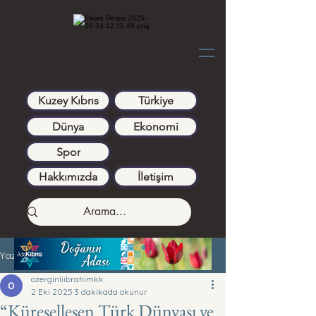
Kuzey Kıbrıs
Türkiye
Dünya
Ekonomi
Spor
Hakkımızda
İletişim
Yazı
ozerginliibrahimkk
2 Eki 2025
3 dakikada okunur
“Küreselleşen Türk Dünyası ve