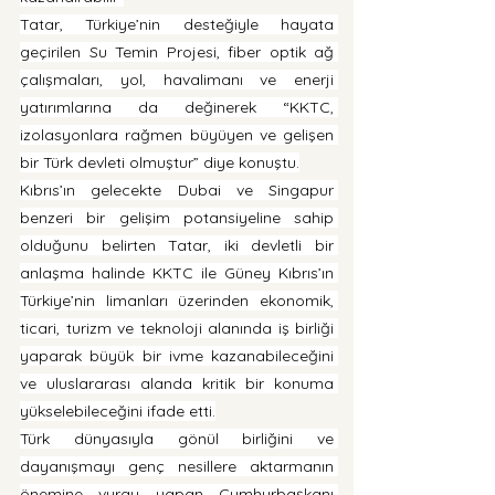
Tatar, Türkiye’nin desteğiyle hayata 
geçirilen Su Temin Projesi, fiber optik ağ 
çalışmaları, yol, havalimanı ve enerji 
yatırımlarına da değinerek “KKTC, 
izolasyonlara rağmen büyüyen ve gelişen 
bir Türk devleti olmuştur” diye konuştu.
Kıbrıs’ın gelecekte Dubai ve Singapur 
benzeri bir gelişim potansiyeline sahip 
olduğunu belirten Tatar, iki devletli bir 
anlaşma halinde KKTC ile Güney Kıbrıs’ın 
Türkiye’nin limanları üzerinden ekonomik, 
ticari, turizm ve teknoloji alanında iş birliği 
yaparak büyük bir ivme kazanabileceğini 
ve uluslararası alanda kritik bir konuma 
yükselebileceğini ifade etti.
Türk dünyasıyla gönül birliğini ve 
dayanışmayı genç nesillere aktarmanın 
önemine vurgu yapan Cumhurbaşkanı 