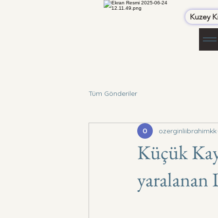
Kuzey Kı
Tüm Gönderiler
ozerginliibrahimkk
Küçük Kay
yaralanan 