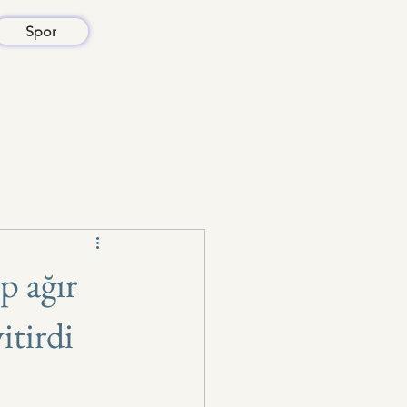
Spor
p ağır
tirdi