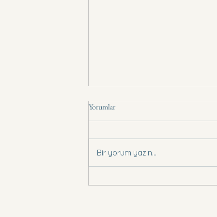
Yorumlar
Basın Bildirisi .,
Bir yorum yazın...