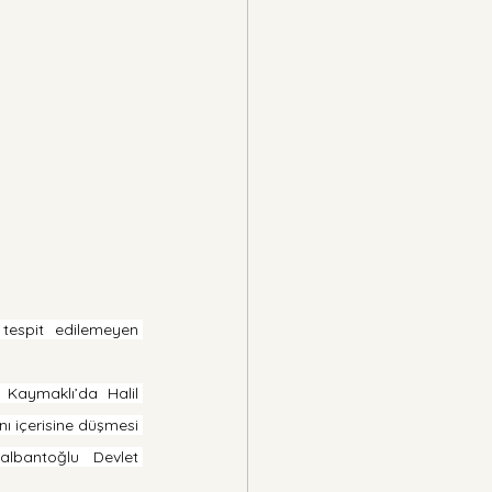
tespit edilemeyen 
Kaymaklı’da Halil 
 içerisine düşmesi 
lbantoğlu Devlet 