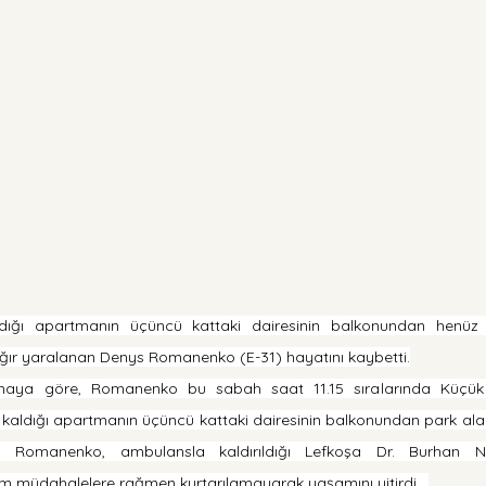
dığı apartmanın üçüncü kattaki dairesinin balkonundan henüz 
ğır yaralanan Denys Romanenko (E-31) hayatını kaybetti.
amaya göre, Romanenko bu sabah saat 11.15 sıralarında Küçük 
aldığı apartmanın üçüncü kattaki dairesinin balkonundan park alanı
. Romanenko, ambulansla kaldırıldığı Lefkoşa Dr. Burhan Na
m müdahalelere rağmen kurtarılamayarak yaşamını yitirdi.  