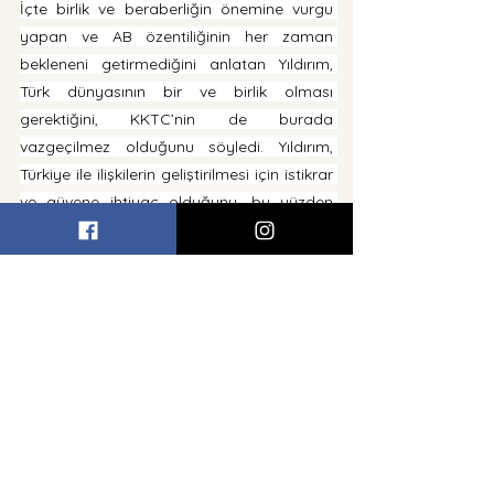
İçte birlik ve beraberliğin önemine vurgu 
yapan ve AB özentiliğinin her zaman 
bekleneni getirmediğini anlatan Yıldırım, 
Türk dünyasının bir ve birlik olması 
gerektiğini, KKTC’nin de burada 
vazgeçilmez olduğunu söyledi. Yıldırım, 
Türkiye ile ilişkilerin geliştirilmesi için istikrar 
ve güvene ihtiyaç olduğunu, bu yüzden 
Kıbrıs Türk halkının sağduyusuna 
güvendiğini kaydetti. 
Kıbrıs Türk halkını Türkiye Cumhuriyeti’nden 
uzaklaştıracak, adada azınlığa düşürecek, 
Türk varlığını adadan yok edecek, Türk 
askerini, garantileri adadan çıkarmayı 
hedefleyen federasyon görüşmelerinin 
bittiğini ifade eden Yıldırım, Kıbrıs’ta artık iki 
devlet gerçeğinin akıllardan 