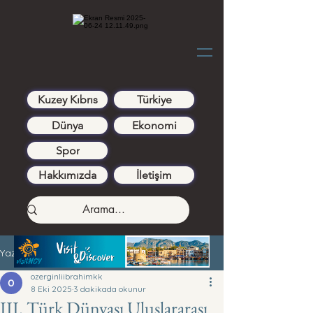
Kuzey Kıbrıs
Türkiye
Dünya
Ekonomi
Spor
Hakkımızda
İletişim
Yazı
ozerginliibrahimkk
8 Eki 2025
3 dakikada okunur
III. Türk Dünyası Uluslararası