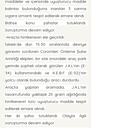
maddeler ve içerisinde uyuşturucu madde 
kalıntısı bulunduğuna inanılan 3 sarma 
sigara izmariti tespit edilerek emare alındı.
Bahse konu şahıslar tutuklandı. 
Soruşturma devam ediyor.
-Araçta hintkeneviri ele geçirildi
İskele’de dün 15.30 sıralarında devriye 
görevini sürdüren Cürümleri Önleme Şube 
Amirliği ekipleri, bir site önündeki araç park 
yerinde şüpheli olarak görülen J.A.L’nin (E-
34) kullanımındaki ve K.E.B.F (E-32)’nin 
yolcu olarak bulunduğu aracı durdurdu.
Araçta yapılan aramada, J.A.L’nin 
tasarrufunda yaklaşık 25 gram ağırlığında 
hintkeneviri türü uyuşturucu madde tespit 
edilerek emare alındı.
Her iki şahıs tutuklandı. Olayla ilgili 
soruşturma devam ediyor.