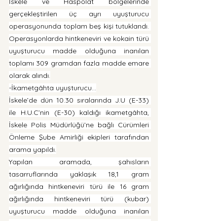
İskele ve Haspolat bölgelerinde 
gerçekleştirilen üç ayrı uyuşturucu 
operasyonunda toplam beş kişi tutuklandı. 
Operasyonlarda hintkeneviri ve kokain türü 
uyuşturucu madde olduğuna inanılan 
toplamı 309 gramdan fazla madde emare 
olarak alındı.
-İkametgâhta uyuşturucu…
İskele’de dün 10.30 sıralarında J.U (E-33) 
ile H.U.C’nin (E-30) kaldığı ikametgâhta, 
İskele Polis Müdürlüğü’ne bağlı Cürümleri 
Önleme Şube Amirliği ekipleri tarafından 
arama yapıldı.
Yapılan aramada, şahısların 
tasarruflarında yaklaşık 18,1 gram 
ağırlığında hintkeneviri türü ile 16 gram 
ağırlığında hintkeneviri türü (kubar) 
uyuşturucu madde olduğuna inanılan 