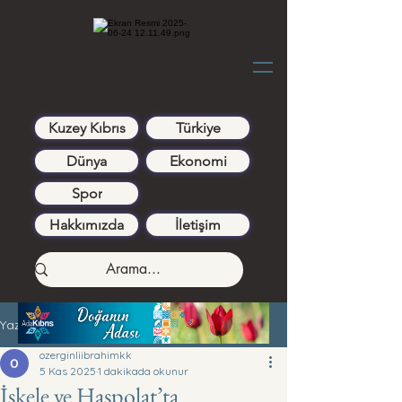
Kuzey Kıbrıs
Türkiye
Dünya
Ekonomi
Spor
Hakkımızda
İletişim
Yazı
ozerginliibrahimkk
5 Kas 2025
1 dakikada okunur
İskele ve Haspolat’ta