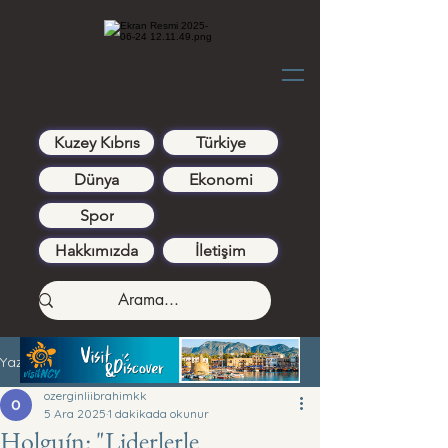
Kuzey Kıbrıs
Türkiye
Dünya
Ekonomi
Spor
Hakkımızda
İletişim
Yazı
ozerginliibrahimkk
5 Ara 2025
1 dakikada okunur
Holguín: "Liderlerle