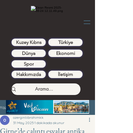
Kuzey Kıbrıs
Türkiye
Dünya
Ekonomi
Spor
Hakkımızda
İletişim
Yazı
ozerginliibrahimkk
31 May 2025
1 dakikada okunur
Girne’de çalıntı eşyalar antika