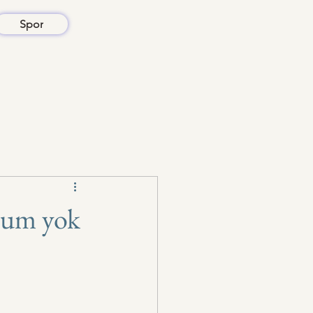
Spor
urum yok