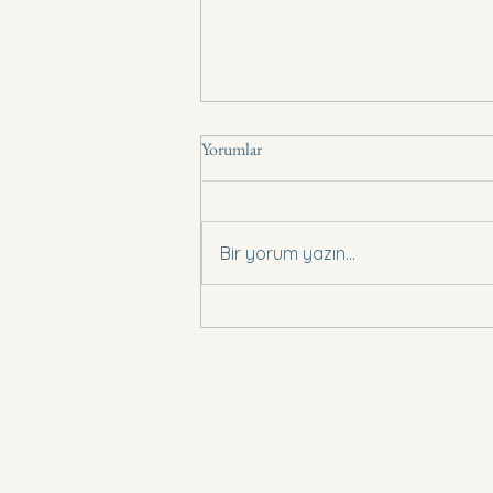
Yorumlar
Basın Bildirisi .,
Bir yorum yazın...