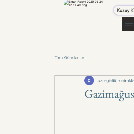
Kuzey Kı
Tüm Gönderiler
ozerginliibrahimkk
Gazimağusa