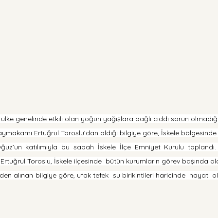
lke genelinde etkili olan yoğun yağışlara bağlı ciddi sorun olmadığı b
ymakamı Ertuğrul Toroslu’dan aldığı bilgiye göre, İskele bölgesinde 
Oğuz’un katılımıyla bu sabah İskele İlçe Emniyet Kurulu toplandı
. Ertuğrul Toroslu, İskele ilçesinde  bütün kurumların görev başında o
 alınan bilgiye göre, ufak tefek  su birikintileri haricinde  hayatı ol