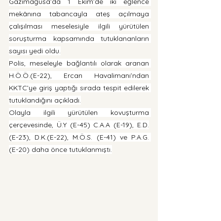
Gazimağusa’da 1 Ekim’de iki eğlence 
mekânına tabancayla ateş açılmaya 
çalışılması meselesiyle ilgili yürütülen 
soruşturma kapsamında tutuklananların 
sayısı yedi oldu.
Polis, meseleyle bağlantılı olarak aranan 
H.Ö.Ö.(E-22), Ercan Havalimanı’ndan 
KKTC’ye giriş yaptığı sırada tespit edilerek 
tutuklandığını açıkladı.
Olayla ilgili yürütülen kovuşturma 
çerçevesinde, Ü.Y (E-45) C.A.A (E-19), E.D.
(E-23), D.K.(E-22), M.Ö.S. (E-41) ve P.A.G. 
(E-20) daha önce tutuklanmıştı.