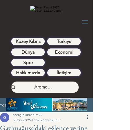
Kuzey Kıbrıs
Türkiye
Dünya
Ekonomi
Spor
Hakkımızda
İletişim
Yazı
ozerginliibrahimkk
3 Kas 2025
1 dakikada okunur
Gazimağusa’daki eğlence yerine