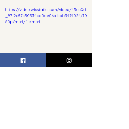
https://video.wixstatic.com/video/43ce0d
_97f2c57c50334cd0ae06afcab3474024/10
80p/mp4/file.mp4
Hepsini Gör
Son Yazılar