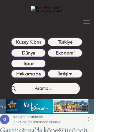
Kuzey Kıbrıs
Türkiye
Dünya
Ekonomi
Spor
Hakkımızda
İletişim
Yazı
ozerginliibrahimkk
7 Nis 2025
1 dakikada okunur
Gazimağusa’da köpeği üçüncü