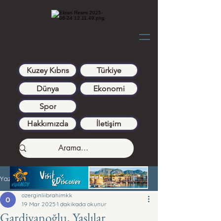
Kuzey Kıbrıs
Türkiye
Dünya
Ekonomi
Spor
Hakkımızda
İletişim
Yazı
ozerginliibrahimkk
19 Mar 2025
1 dakikada okunur
Gardiyanoğlu, Yaşlılar