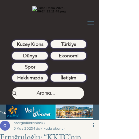
Kuzey Kıbrıs
Türkiye
Dünya
Ekonomi
Spor
Hakkımızda
İletişim
Yazı
ozerginliibrahimkk
5 Kas 2025
1 dakikada okunur
Ertuğruloğlu: “KKTC’nin