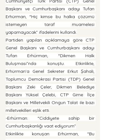
Cumhuriyetçi Türk Partisi (CTP) Genel 
Başkanı ve Cumhurbaşkanı adayı Tufan 
Erhürman, “Hiç kimse bu halka çözümü 
istemeyen taraf muamelesi 
yapamayacak” ifadelerini kullandı.
Partiden yapılan açıklamaya göre CTP 
Genel Başkanı ve Cumhurbaşkanı adayı 
Tufan Erhürman, “Dikmen Halk 
Buluşması”nda konuştu. Etkinlikte, 
Erhürman’a Genel Sekreter Erkut Şahali, 
Toplumcu Demokrasi Partisi (TDP) Genel 
Başkanı Zeki Çeler, Dikmen Belediye 
Başkanı Yüksel Çelebi, CTP Girne İlçe 
Başkanı ve Milletvekili Ongun Talat ile bazı 
milletvekilleri eşlik etti.
-Erhürman: “Ciddiyete sahip bir 
Cumhurbaşkanlığı vaat ediyorum”
Etkinlikte konuşan Erhürman, “Bu 