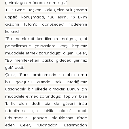
yerimiz yok, mücadele etmeliyiz”
TDP Genel Başkanı Zeki Çeler buluşmada 
yaptığı konuşmada, “Bu esinti, 19 Ekim 
akşamı Tufan’a dönüşecek” ifadelerini 
kullandı.
“Bu memleketi kendilerinin malıymış gibi 
parsellemeye çalışanlara karşı hepimiz 
mücadele etmek zorundayız” diyen  Çeler, 
“Bu memleketten başka gidecek yerimiz 
yok” dedi.
Çeler, “Farklı amblemlerimiz olabilir ama 
bu gökyüzü altında tek istediğimiz 
yaşanabilir bir ülkede olmaktır. Bunun için 
mücadele etmek zorundayız. Toplum bize 
‘birlik olun’ dedi, biz de güveni inşa 
edebilmek için birlik olduk” dedi. 
Erhürman’ın yanında olduklarının ifade 
eden Çeler, “Bıkmadan, usanmadan 