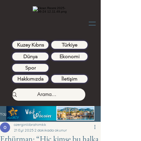
Kuzey Kıbrıs
Türkiye
Dünya
Ekonomi
Spor
Hakkımızda
İletişim
Yazı
ozerginliibrahimkk
21 Eyl 2025
2 dakikada okunur
Erhürman: “Hiç kimse bu halka