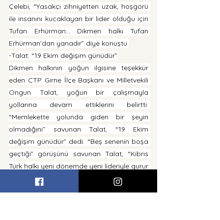
Çelebi, “Yasakçı zihniyetten uzak, hoşgörü 
ile insanını kucaklayan bir lider olduğu için 
Tufan Erhürman… Dikmen halkı Tufan 
Erhürman’dan yanadır” diye konuştu.
-Talat: “19 Ekim değişim günüdür”
Dikmen halkının yoğun ilgisine teşekkür 
eden CTP Girne İlçe Başkanı ve Milletvekili 
Ongun Talat, yoğun bir çalışmayla 
yollarına devam ettiklerini belirtti. 
“Memlekette yolunda giden bir şeyin 
olmadığını” savunan Talat, “19 Ekim 
değişim günüdür” dedi. “Beş senenin boşa 
geçtiği” görüşünü savunan Talat, “Kıbrıs 
Türk halkı yeni dönemde yeni lideriyle gurur 
duyacak” dedi.