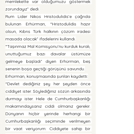
memlekette var olduğumuzu göstermek 
zorundayız” dedi.
Rum Lider Nikos Hristodulidis’e çağrıda 
bulunan Erhürman, “Hristodulidis hazır 
olsun, Kıbrıs Türk halkının çözüm iradesi 
masada olacak” ifadelerini kullandı.
“Taşınmaz Mal Komisyonu’nu kurduk kuralı, 
unuttuğumuz bazı davalar üstümüze 
gelmeye başladı” diyen Erhürman, beş 
senenin boşa geçtiği görüşünü savundu.
Erhürman, konuşmasında şunları kaydetti:
“Devlet dediğiniz şey her şeyden önce 
ciddiyet ister. Söylediğiniz sözün arkasında 
durmayı ister. Hele de Cumhurbaşkanlığı 
makamındaysanız ciddi olmanız gerekir. 
Dünyanın hiçbir yerinde herhangi bir 
Cumhurbaşkanlığı seçiminde verilmeyen 
bir vaat veriyorum: Ciddiyete sahip bir 