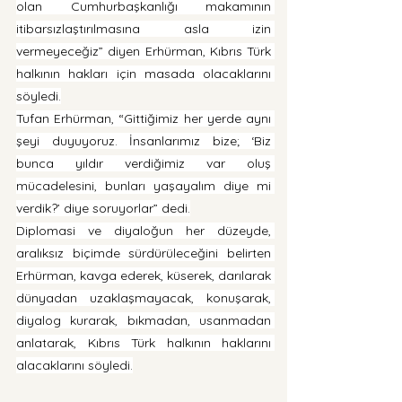
olan Cumhurbaşkanlığı makamının 
itibarsızlaştırılmasına asla izin 
vermeyeceğiz” diyen Erhürman, Kıbrıs Türk 
halkının hakları için masada olacaklarını 
söyledi.
Tufan Erhürman, “Gittiğimiz her yerde aynı 
şeyi duyuyoruz. İnsanlarımız bize; ‘Biz 
bunca yıldır verdiğimiz var oluş 
mücadelesini, bunları yaşayalım diye mi 
verdik?’ diye soruyorlar” dedi.
Diplomasi ve diyaloğun her düzeyde, 
aralıksız biçimde sürdürüleceğini belirten 
Erhürman, kavga ederek, küserek, darılarak 
dünyadan uzaklaşmayacak, konuşarak, 
diyalog kurarak, bıkmadan, usanmadan 
anlatarak, Kıbrıs Türk halkının haklarını 
alacaklarını söyledi.