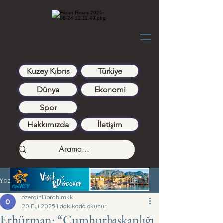
Kuzey Kıbrıs
Türkiye
Dünya
Ekonomi
Spor
Hakkımızda
İletişim
Yazı
ozerginliibrahimkk
20 Eyl 2025
1 dakikada okunur
Erhürman: “Cumhurbaşkanlığı