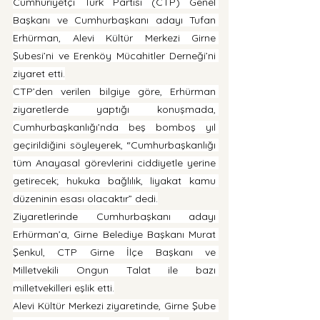
Cumhuriyetçi Türk Partisi (CTP) Genel 
Başkanı ve Cumhurbaşkanı adayı Tufan 
Erhürman, Alevi Kültür Merkezi Girne 
Şubesi’ni ve Erenköy Mücahitler Derneği’ni 
ziyaret etti.
CTP’den verilen bilgiye göre, Erhürman 
ziyaretlerde yaptığı konuşmada, 
Cumhurbaşkanlığı’nda beş bomboş yıl 
geçirildiğini söyleyerek, “Cumhurbaşkanlığı 
tüm Anayasal görevlerini ciddiyetle yerine 
getirecek; hukuka bağlılık, liyakat kamu 
düzeninin esası olacaktır” dedi.
Ziyaretlerinde Cumhurbaşkanı adayı 
Erhürman’a, Girne Belediye Başkanı Murat 
Şenkul, CTP Girne İlçe Başkanı ve 
Milletvekili Ongun Talat ile bazı 
milletvekilleri eşlik etti.
Alevi Kültür Merkezi ziyaretinde, Girne Şube 