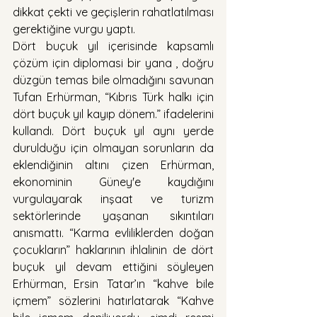
dikkat çekti ve geçişlerin rahatlatılması 
gerektiğine vurgu yaptı.
Dört buçuk yıl içerisinde kapsamlı 
çözüm için diplomasi bir yana , doğru 
düzgün temas bile olmadığını savunan 
Tufan Erhürman, “Kıbrıs Türk halkı için 
dört buçuk yıl kayıp dönem.” ifadelerini 
kullandı. Dört buçuk yıl aynı yerde 
durulduğu için olmayan sorunların da 
eklendiğinin altını çizen Erhürman, 
ekonominin Güney'e kaydığını 
vurgulayarak inşaat ve turizm 
sektörlerinde yaşanan sıkıntıları 
anısmattı. “Karma evliliklerden doğan 
çocukların” haklarının ihlalinin de dört 
buçuk yıl devam ettiğini söyleyen 
Erhürman, Ersin Tatar’ın “kahve bile 
içmem” sözlerini hatırlatarak “Kahve 