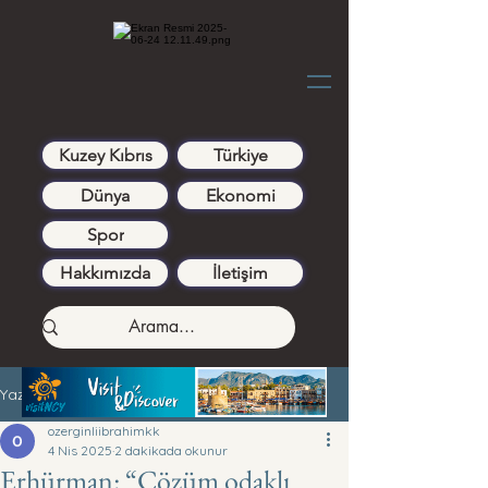
Kuzey Kıbrıs
Türkiye
Dünya
Ekonomi
Spor
Hakkımızda
İletişim
Yazı
ozerginliibrahimkk
4 Nis 2025
2 dakikada okunur
Erhürman: “Çözüm odaklı