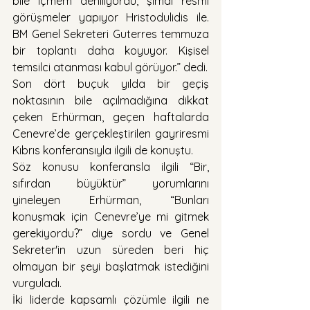
bile içmem deniliyordu, şimdi resmi 
görüşmeler yapıyor Hristodulidis ile. 
BM Genel Sekreteri Guterres temmuza 
bir toplantı daha koyuyor. Kişisel 
temsilci atanması kabul görüyor.” dedi.
Son dört buçuk yılda bir geçiş 
noktasının bile açılmadığına dikkat 
çeken Erhürman, geçen haftalarda 
Cenevre’de gerçekleştirilen gayriresmi 
Kıbrıs konferansıyla ilgili de konuştu.
Söz konusu konferansla ilgili “Bir, 
sıfırdan büyüktür” yorumlarını 
yineleyen Erhürman, “Bunları 
konuşmak için Cenevre’ye mi gitmek 
gerekiyordu?” diye sordu ve Genel 
Sekreter'in uzun süreden beri hiç 
olmayan bir şeyi başlatmak istediğini 
vurguladı.
İki liderde kapsamlı çözümle ilgili ne 