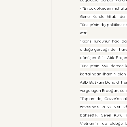
- "Birçok ülkeden muhata
Genel Kurula hitabında, 
Türkiye'nin dış politikas
etti:
"Kıbrıs Türk'ünün haklı da
olduğu gerçeğinden hareke
dönüşen Sıfır Atık Projem
Türkiye'nin 360 dereceli
kartalından ilhamını alan 
ABD Başkanı Donald Trump'
vurgulayan Erdoğan, şunl
"Toplantıda, Gazze'de ak
zirvesinde, 2053 Net S
bahsettik. Genel Kurul
Vietnam'ın da olduğu bi