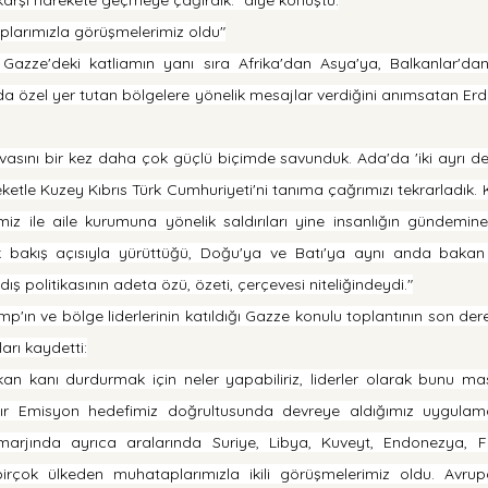
plarımızla görüşmelerimiz oldu"
Gazze'deki katliamın yanı sıra Afrika'dan Asya'ya, Balkanlar'dan
ında özel yer tutan bölgelere yönelik mesajlar verdiğini anımsatan E
vasını bir kez daha çok güçlü biçimde savunduk. Ada'da 'iki ayrı devle
tle Kuzey Kıbrıs Türk Cumhuriyeti'ni tanıma çağrımızı tekrarladık. K
iz ile aile kurumuna yönelik saldırıları yine insanlığın gündemine 
k bakış açısıyla yürüttüğü, Doğu'ya ve Batı'ya aynı anda bakan ç
dış politikasının adeta özü, özeti, çerçevesi niteliğindeydi."
ın ve bölge liderlerinin katıldığı Gazze konulu toplantının son derec
arı kaydetti:
an kanı durdurmak için neler yapabiliriz, liderler olarak bunu masa
ıfır Emisyon hedefimiz doğrultusunda devreye aldığımız uygulam
 marjında ayrıca aralarında Suriye, Libya, Kuveyt, Endonezya, 
rçok ülkeden muhataplarımızla ikili görüşmelerimiz oldu. Avrupa