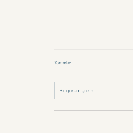
Yorumlar
Basın Bildirisi .,
Bir yorum yazın...