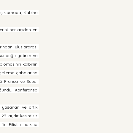
açıklamada, Kabine 
rini her açıdan en 
ından uluslararası 
 sunduğu yatırım ve 
iplomasinin kalbinin 
ngelleme çabalarına 
nü Fransa ve Suudi 
ğundu. Konferansa 
e yaşanan ve artık 
23 aydır kesintisiz 
n Filistin halkına 