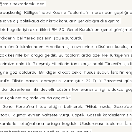
rımızı tekrarladık” dedi.
şkanlığı Külliyesi'ndeki Kabine Toplantısı'nın ardından yaptığı 
ç ve dış politikaya dair kritik konuların yer aldığını dile getirdi.
ir heyetle iştirak ettikleri BM 80. Genel Kurulu'nun genel görüşmele
diklerini belirterek, sözlerini şöyle sürdürdü:
un öncü isimlerinden Amerikan iş çevrelerine, düşünce kuruluşlar
ok kesimle bir araya geldik. Bu toplantılarda özellikle Türkiye'nin
rlerimize anlattık. Birleşmiş Milletlerin tam karşısındaki Türkevi'miz, d
yine göz doldurdu. Bir diğer dikkat çekici husus şudur, İsrail'in e
rul'a Filistin davası damgasını vurmuştur. 22 Eylül Pazartesi gü
nda düzenlenen iki devletli çözüm konferansına ilgi oldukça yo
şunu çok net biçimde kayda geçirdik."
Genel Kurulu'na hitap ettiğini belirterek, "Hitabımızda, Gazze'd
oplu kıyıma' evrilen vahşete vurgu yaptık. Gazzeli kardeşlerimizin 
mlarla fotoğraflarla ortaya koyduk. Uluslararası toplumu, İsrail'i
karşı harekete geçmeye çağırdık." diye konuştu.