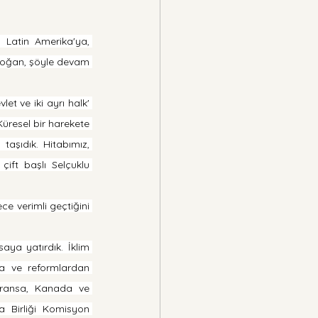
 Latin Amerika'ya, 
rdoğan, şöyle devam 
t ve iki ayrı halk' 
üresel bir harekete 
taşıdık. Hitabımız, 
ift başlı Selçuklu 
e verimli geçtiğini 
ya yatırdık. İklim 
a ve reformlardan 
Fransa, Kanada ve 
 Birliği Komisyon 