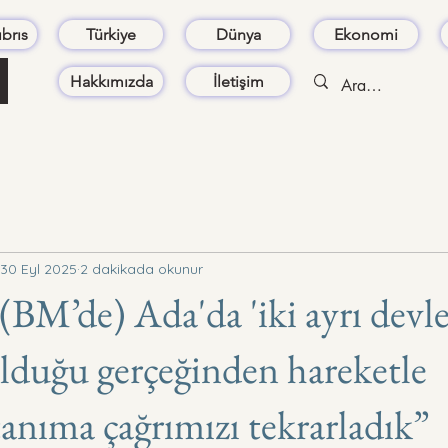
brıs
Türkiye
Dünya
Ekonomi
Hakkımızda
İletişim
30 Eyl 2025
2 dakikada okunur
BM’de) Ada'da 'iki ayrı devlet
 olduğu gerçeğinden hareketle
nıma çağrımızı tekrarladık”