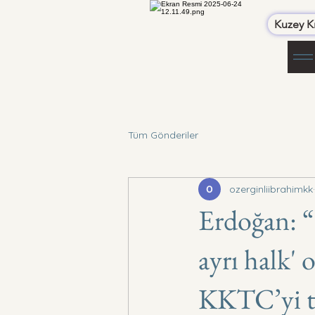
Kuzey Kı
Tüm Gönderiler
ozerginliibrahimkk
Erdoğan: “(
ayrı halk'
KKTC’yi ta