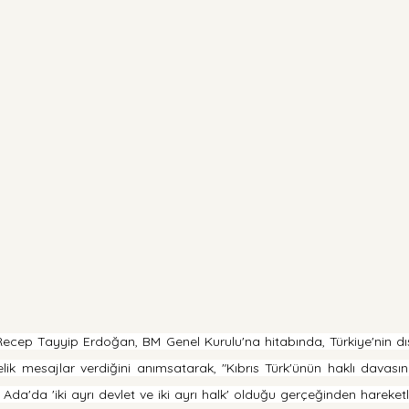
cep Tayyip Erdoğan, BM Genel Kurulu'na hitabında, Türkiye'nin dış 
lik mesajlar verdiğini anımsatarak, "Kıbrıs Türk'ünün haklı davasın
da'da 'iki ayrı devlet ve iki ayrı halk' olduğu gerçeğinden hareketl