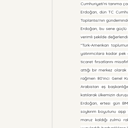
Cumhuriyeti'ni tanıma çağ
Erdoğan, dün TC Cumhurba
Toplantısı'nın gündeminde i
Erdoğan, bu sene güçlü b
verimli şekilde değerlendir
"Türk-Amerikan toplumun
yatırımcılara kadar pek ç
ticaret fırsatlarını misafi
attığı bir merkez olarak 
rağmen 80'inci Genel Ku
Arabistan eş başkanlığı
katılarak ülkemizin duru
Erdoğan, ertesi gün BM 
soykırım boyutunu aşıp 't
maruz kaldığı zulmü raka
uyguladığı barbarlıklara 